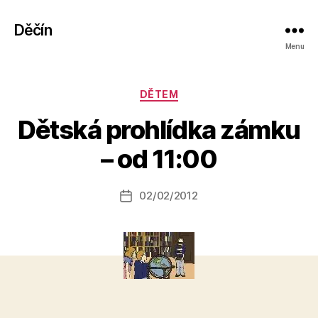
Děčín
Menu
Rubriky
DĚTEM
A
Dětská prohlídka zámku
u
t
– od 11:00
o
r:
Autor
02/02/2012
a
Datum
příspěvku
l
příspěvku
e
s
o