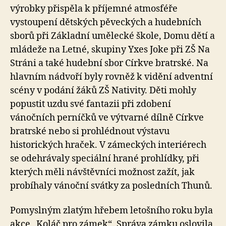
výrobky přispěla k příjemné atmosféře
vystoupení dětských pěveckých a hudebních
sborů při Základní umělecké škole, Domu dětí a
mládeže na Letné, skupiny Yxes Joke při ZŠ Na
Stráni a také hudební sbor Církve bratrské. Na
hlavním nádvoří byly rovněž k vidění adventní
scény v podání žáků ZŠ Nativity. Děti mohly
popustit uzdu své fantazii při zdobení
vánočních perníčků ve výtvarné dílně Církve
bratrské nebo si prohlédnout výstavu
historických hraček. V zámeckých interiérech
se odehrávaly speciální hrané prohlídky, při
kterých měli návštěvníci možnost zažít, jak
probíhaly vánoční svátky za posledních Thunů.
Pomyslným zlatým hřebem letošního roku byla
akce „Koláč pro zámek“. Správa zámku oslovila