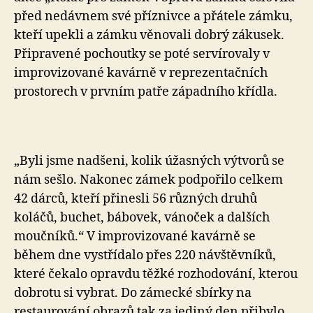
před nedávnem své příznivce a přátele zámku,
kteří upekli a zámku věnovali dobrý zákusek.
Připravené pochoutky se poté servírovaly v
improvizované kavárně v reprezentačních
prostorech v prvním patře západního křídla.
„Byli jsme nadšeni, kolik úžasných výtvorů se
nám sešlo. Nakonec zámek podpořilo celkem
42 dárců, kteří přinesli 56 různých druhů
koláčů, buchet, bábovek, vánoček a dalších
moučníků.“ V improvizované kavárně se
během dne vystřídalo přes 220 návštěvníků,
které čekalo opravdu těžké rozhodování, kterou
dobrotu si vybrat. Do zámecké sbírky na
restaurování obrazů tak za jediný den přibylo