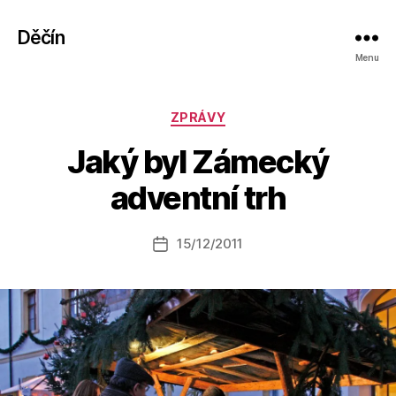
Děčín
Menu
Rubriky
ZPRÁVY
A
Jaký byl Zámecký
u
t
adventní trh
o
r:
Autor
15/12/2011
a
Datum
příspěvku
l
příspěvku
e
s
o