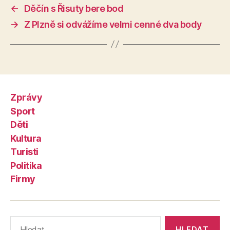
←
Děčín s Řisuty bere bod
→
Z Plzně si odvážíme velmi cenné dva body
Zprávy
Sport
Děti
Kultura
Turisti
Politika
Firmy
Výsledky