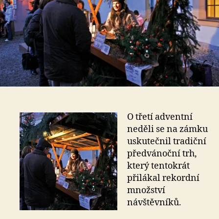
O třetí adventní
neděli se na zámku
uskutečnil tradiční
předvánoční trh,
který tentokrát
přilákal rekordní
množství
návštěvníků.