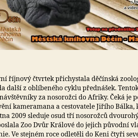
ní říjnový čtvrtek přichystala děčínská zoolo
a další z oblíbeného cyklu přednášek. Tento
návštěvníky za nosorožci do Afriky. Čeká je 
ění kameramana a cestovatele Jiřího Bálka, 
tna 2009 sleduje osud tří nosorožců dvouroh
poslala Zoo Dvůr Králové do jejich původní vla
ie. Ve stejném roce odletěli do Keni čtyři sev