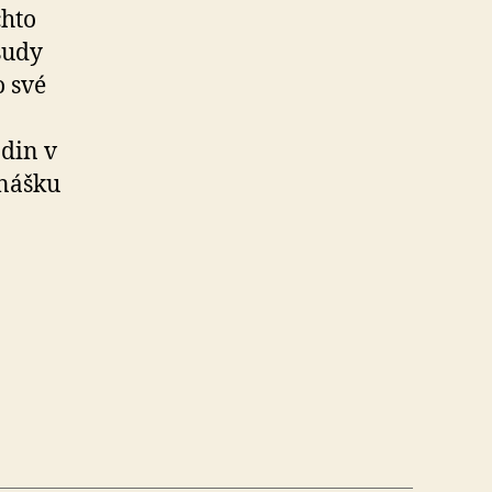
chto
osudy
o své
odin v
dnášku