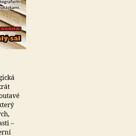
gická
krát
poutavé
který
ých,
sti –
erní