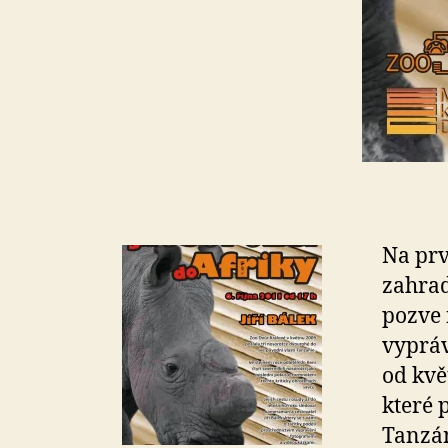
Na prv
zahrad
pozve 
vypráv
od kvě
které 
Tanzán