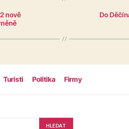
32 nově
Do Děčína
vněně
Turisti
Politika
Firmy