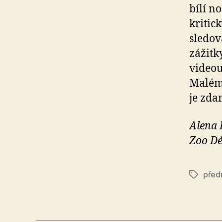
bílí n
kritic
sledov
zážitk
videou
Malém 
je zda
Alena
Zoo Dě
před
Štítky