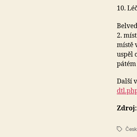
10. Lé
Belved
2. mís
místě 
uspěl 
pátém 
Další 
dtl.ph
Zdroj:
Česk
Štítky