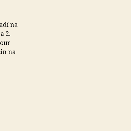
adí na
a 2.
cour
čin na