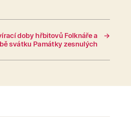
írací doby hřbitovů Folknáře a
→
obě svátku Památky zesnulých