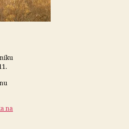
čníku
11.
onu
ka na