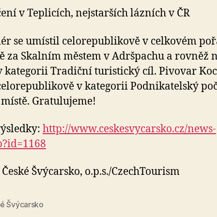
čení v Teplicích, nejstarších lázních v ČR
ér se umístil celorepublikově v celkovém poř
tě za Skalním městem v Adršpachu a rovněž n
v kategorii Tradiční turistický cíl. Pivovar Ko
celorepublikově v kategorii Podnikatelský po
místě. Gratulujeme!
výsledky:
http://www.ceskesvycarsko.cz/news-
p?id=1168
České Švýcarsko, o.p.s./CzechTourism
é Švýcarsko