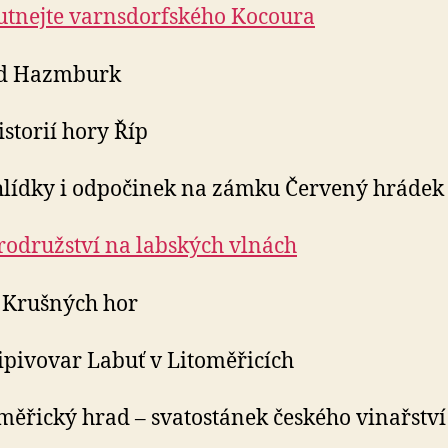
tnejte varnsdorfského Kocoura
ad Hazmburk
istorií hory Říp
hlídky i odpočinek na zámku Červený hrádek
odružství na labských vlnách
t Krušných hor
ipivovar Labuť v Litoměřicích
oměřický hrad – svatostánek českého vinařství