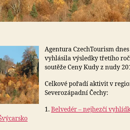
Agentura CzechTourism dnes
vyhlásila výsledky třetího ro
soutěže Ceny Kudy z nudy 20
Celkové pořadí aktivit v regi
Severozápadní Čechy:
1.
Belvedér – nejhezčí vyhlíd
Švýcarsko