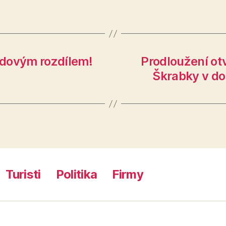
bodovým rozdílem!
Prodloužení otv
Škrabky v d
Turisti
Politika
Firmy