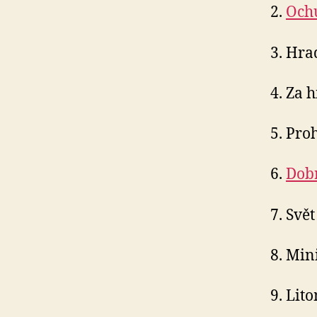
2.
Ochu
3. Hr
4. Za h
5. Pro
6.
Dobr
7. Svě
8. Min
9. Lit