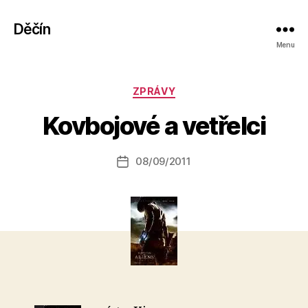
Děčín
Menu
A
Rubriky
ZPRÁVY
u
t
Kovbojové a vetřelci
o
r:
Autor
08/09/2011
a
Datum
příspěvku
l
příspěvku
e
s
o