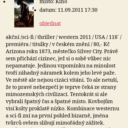
místo: Kino
datum: 11.09.2011 17:30
objednat
akční /sci-fi / thriller / western 2011 / USA / 118´ /
premiéra / titulky / v českém znění / 80,- Kč
Arizona roku 1873, městečko Silver City. Právě
sem přichází cizinec, jež si o sobě vůbec nic
nepamatuje. Jedinou vzpomínku na minulost
tvoří záhadný náramek kolem jeho levé paže.
Ve městě ale nejsou cizáci vítáni. To ale netuší,
že to pravé nebezpečí je teprve čeká ze strany
mimozemských civilizací. Tentokrát si ale
vybrali špatný čas a špatné místo. Kovbojům
visí kolty proklatě nízko. Kombinace westernu
a sci-fi zní na první pohled bizarně, jména
tvůrců ovšem slibují mimořádný zážitek.