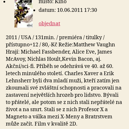
místo: Kino
datum: 10.06.2011 17:30
objednat
2011 / USA / 131min. / premiéra / titulky /
přístupno+12 / 80,-Kč Režie:Matthew Vaughn
Hrají: Michael Fassbender, Alice Eve, James
McAvoy, Nichlas Hoult,Kevin Bacon, aj.
Akční/sci-fi. Příběh se odehrává ve 40. až 60.
letech minulého století. Charles Xaver a Erik
Lehnsherr byli dva mladí muži, kteří zatím jen
zkoumali své zvláštní schopnosti a pracovali na
zastavení největších hrozeb pro lidstvo. Bývali
to přátelé, ale potom se z nich stali nepřátelé na
život a na smrt. Stali se z nich Profesor X a
Magneto a válka mezi X-Meny a Bratrstvem
může začít. Film v kvalitě 2D.