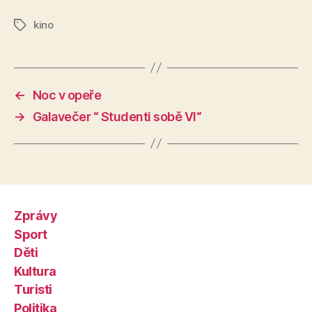
kino
Štítky
←
Noc v opeře
→
Galavečer “ Studenti sobě VI“
Zprávy
Sport
Děti
Kultura
Turisti
Politika