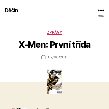
Děčín
Menu
A
Rubriky
ZPRÁVY
u
t
X-Men: První třída
o
r:
Autor
02/06/2011
a
Datum
příspěvku
l
příspěvku
e
s
o