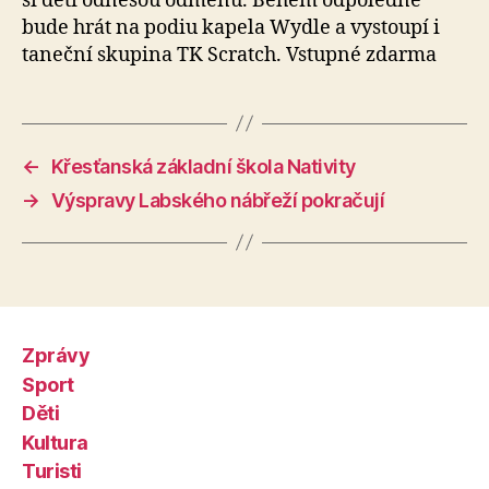
si děti odnesou odměnu. Během odpoledne
bude hrát na podiu kapela Wydle a vystoupí i
taneční skupina TK Scratch. Vstupné zdarma
←
Křesťanská základní škola Nativity
→
Výspravy Labského nábřeží pokračují
Zprávy
Sport
Děti
Kultura
Turisti