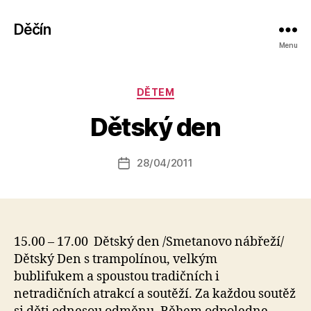
Děčín
Menu
Rubriky
DĚTEM
A
u
Dětský den
t
o
r:
Autor
28/04/2011
Datum
k
příspěvku
příspěvku
a
fi
k
15.00 – 17.00 Dětský den /Smetanovo nábřeží/
Dětský Den s trampolínou, velkým
bublifukem a spoustou tradičních i
netradičních atrakcí a soutěží. Za každou soutěž