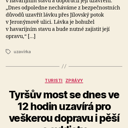
v havarijním stavu a doporučil její uzavření.
„Dnes odpoledne necháváme z bezpečnostních
důvodů uzavřít lávku přes Jílovský potok
v Jeronýmově ulici. Lávka je bohužel
v havarijním stavu a bude nutné zajistit její
opravu,“ […]
uzavírka
Štítky
Rubriky
TURISTI
ZPRÁVY
Tyršův most se dnes ve
12 hodin uzavírá pro
A
veškerou dopravu i pěší
u
t