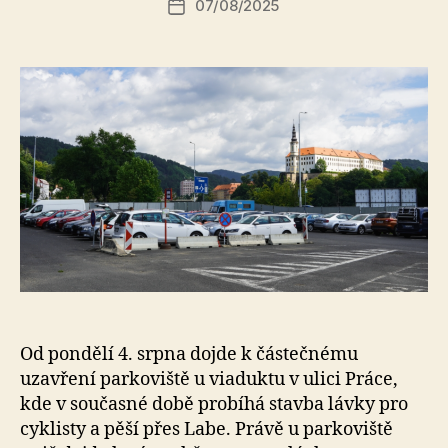
07/08/2025
a
Datum
příspěvku
l
příspěvku
e
s
o
Od pondělí 4. srpna dojde k částečnému
uzavření parkoviště u viaduktu v ulici Práce,
kde v současné době probíhá stavba lávky pro
cyklisty a pěší přes Labe. Právě u parkoviště