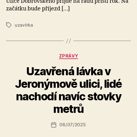
Ulice Dobrovského přijde na řadu příští rok. Na
začátku bude příjezd […]
uzavírka
Štítky
Rubriky
ZPRÁVY
Uzavřená lávka v
Jeronýmově ulici, lidé
A
nachodí navíc stovky
u
t
metrů
o
r:
Autor
06/07/2025
a
Datum
příspěvku
l
příspěvku