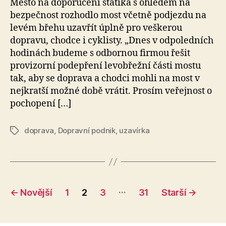
Město na doporučení statika s ohledem na
bezpečnost rozhodlo most včetně podjezdu na
levém břehu uzavřít úplně pro veškerou
dopravu, chodce i cyklisty. „Dnes v odpoledních
hodinách budeme s odbornou firmou řešit
provizorní podepření levobřežní části mostu
tak, aby se doprava a chodci mohli na most v
nejkratší možné době vrátit. Prosím veřejnost o
pochopení […]
doprava
,
Dopravní podnik
,
uzavírka
Štítky
Stránkování
…
←
Novější
1
2
3
31
Starší
→
příspěvků