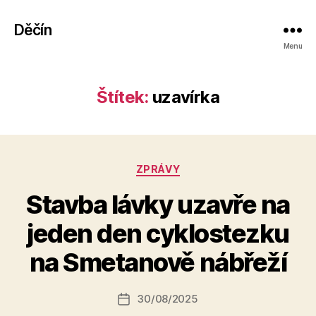
Děčín
Menu
Štítek:
uzavírka
Rubriky
ZPRÁVY
Stavba lávky uzavře na
A
jeden den cyklostezku
u
t
na Smetanově nábřeží
o
r:
Autor
30/08/2025
a
Datum
příspěvku
l
příspěvku