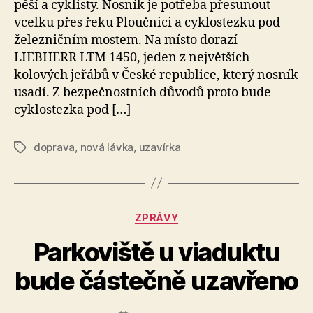
pěší a cyklisty. Nosník je potřeba přesunout
vcelku přes řeku Ploučnici a cyklostezku pod
železničním mostem. Na místo dorazí
LIEBHERR LTM 1450, jeden z největších
kolových jeřábů v České republice, který nosník
usadí. Z bezpečnostních důvodů proto bude
cyklostezka pod […]
doprava
,
nová lávka
,
uzavírka
Štítky
Rubriky
ZPRÁVY
A
Parkoviště u viaduktu
u
t
bude částečně uzavřeno
o
r:
Autor