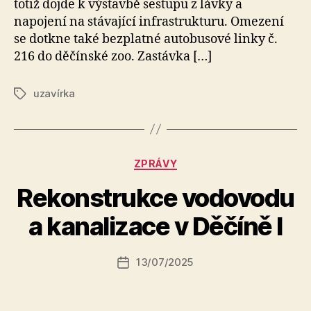
totiž dojde k výstavbě sestupu z lávky a
napojení na stávající infrastrukturu. Omezení
se dotkne také bezplatné autobusové linky č.
216 do děčínské zoo. Zastávka […]
uzavírka
Štítky
Rubriky
ZPRÁVY
A
Rekonstrukce vodovodu
u
t
a kanalizace v Děčíně I
o
r:
Autor
13/07/2025
a
Datum
příspěvku
l
příspěvku
e
s