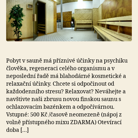
k
Pobyt v sauně má příznivé účinky na psychiku
člověka, regeneraci celého organismu a v
neposlední řadě má blahodárné kosmetické a
relaxační účinky. Chcete si odpočinout od
každodenního stresu? Relaxovat? Neváhejte a
navštivte naši zbrusu novou finskou saunu s
ochlazovacím bazénkem a odpočívárnou.
Vstupné: 500 Kč /časově neomezeně (nápoj z
volně přístupného mixu ZDARMA) Otevírací
doba […]