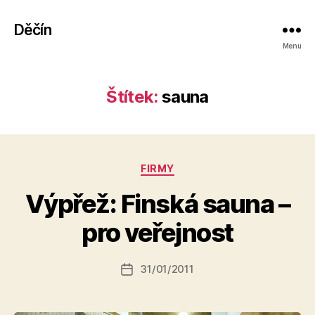
Děčín
Menu
Štítek:
sauna
Rubriky
FIRMY
Výpřež: Finská sauna –
A
u
pro veřejnost
t
o
r:
Autor
31/01/2011
Datum
k
příspěvku
příspěvku
a
fi