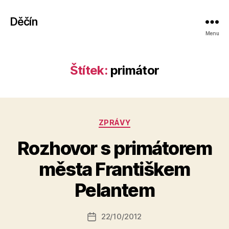
Děčín
Menu
Štítek:
primátor
Rubriky
ZPRÁVY
Rozhovor s primátorem
A
města Františkem
u
t
Pelantem
o
r:
Autor
22/10/2012
a
Datum
příspěvku
l
příspěvku