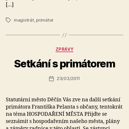
[…]
magistrát
,
primátor
Štítky
Rubriky
ZPRÁVY
A
u
Setkání s primátorem
t
o
r:
Autor
23/03/2011
Datum
k
příspěvku
příspěvku
a
fi
Statutární město Děčín Vás zve na další setkání
k
primátora Františka Pelanta s občany, tentokrát
na téma HOSPODAŘENÍ MĚSTA Přijďte se
seznámit s hospodařením našeho města, plány
a záměry radnice v této oblasti. Se zástupci