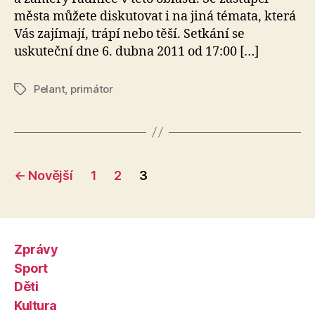
města můžete diskutovat i na jiná témata, která
Vás zajímají, trápí nebo těší. Setkání se
uskuteční dne 6. dubna 2011 od 17:00 […]
Pelant
,
primátor
Štítky
Stránkování
←
Novější
1
2
3
příspěvků
Zprávy
Sport
Děti
Kultura