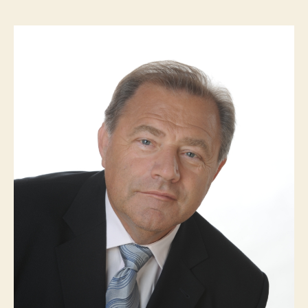
e
s
o