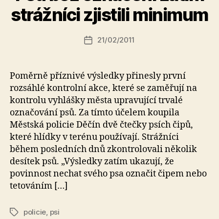
u
strážníci zjistili minimum
t
o
r:
Autor
21/02/2011
Datum
k
příspěvku
příspěvku
a
fi
Poměrně příznivé výsledky přinesly první
k
rozsáhlé kontrolní akce, které se zaměřují na
kontrolu vyhlášky města upravující trvalé
označování psů. Za tímto účelem koupila
Městská policie Děčín dvě čtečky psích čipů,
které hlídky v terénu používají. Strážníci
během posledních dnů zkontrolovali několik
desítek psů. „Výsledky zatím ukazují, že
povinnost nechat svého psa označit čipem nebo
tetováním […]
policie
,
psi
Štítky