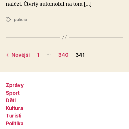
nalézt. Čtvrtý automobil na tom […]
policie
Štítky
Stránkování
…
←
Novější
1
340
341
příspěvků
Zprávy
Sport
Děti
Kultura
Turisti
Politika