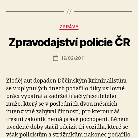
Rubriky
ZPRÁVY
A
u
Zpravodajství policie ČR
t
o
r:
Autor
19/02/2011
Datum
k
příspěvku
příspěvku
a
fi
Zloděj aut dopaden Děčínským kriminalistům
k
se v uplynulých dnech podařilo díky usilovné
práci vypátrat a zadržet třiačtyřicetiletého
muže, který se v posledních dvou měsících
intenzivně zabýval činností, pro kterou náš
trestní zákoník nemá právě pochopení. Během
uvedené doby stačil odcizit tři vozidla, které se
však policistům a strážníkům nakonec podařilo