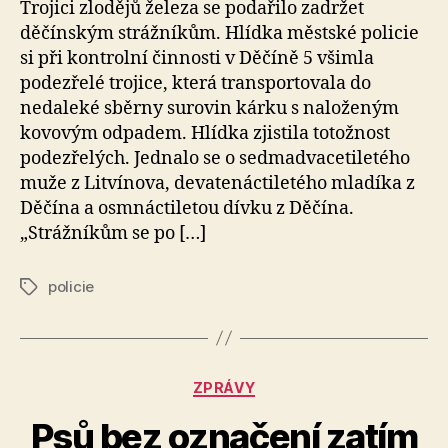
Trojici zlodějů železa se podařilo zadržet
k
děčínským strážníkům. Hlídka městské policie
si při kontrolní činnosti v Děčíně 5 všimla
podezřelé trojice, která transportovala do
nedaleké sběrny surovin kárku s naloženým
kovovým odpadem. Hlídka zjistila totožnost
podezřelých. Jednalo se o sedmadvacetiletého
muže z Litvínova, devatenáctiletého mladíka z
Děčína a osmnáctiletou dívku z Děčína.
„Strážníkům se po […]
policie
Štítky
Rubriky
ZPRÁVY
Psů bez označení zatím
A