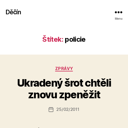
Děčín
Menu
Štítek:
policie
Rubriky
ZPRÁVY
Ukradený šrot chtěli
A
u
znovu zpeněžit
t
o
r:
Autor
25/02/2011
Datum
k
příspěvku
příspěvku
a
fi