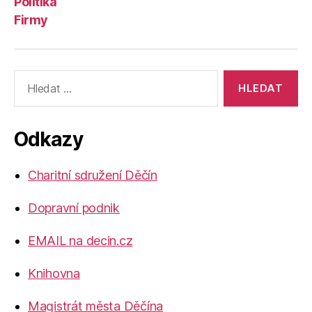
Politika
Firmy
Výsledky
vyhledávání:
Odkazy
Charitní sdružení Děčín
Dopravní podnik
EMAIL na decin.cz
Knihovna
Magistrát města Děčína