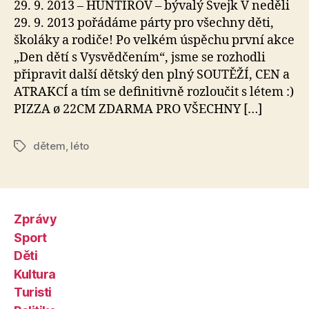
29. 9. 2013 – HUNTÍŘOV – bývalý Švejk V neděli
k
29. 9. 2013 pořádáme párty pro všechny děti,
školáky a rodiče! Po velkém úspěchu první akce
„Den dětí s Vysvědčením“, jsme se rozhodli
připravit další dětský den plný SOUTĚŽÍ, CEN a
ATRAKCÍ a tím se definitivně rozloučit s létem :)
PIZZA ø 22CM ZDARMA PRO VŠECHNY […]
dětem
,
léto
Štítky
Zprávy
Sport
Děti
Kultura
Turisti