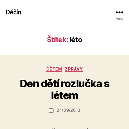
Děčín
Menu
Štítek:
léto
Rubriky
DĚTEM
ZPRÁVY
Den dětí rozlučka s
A
u
létem
t
o
r:
Autor
24/09/2013
Datum
k
příspěvku
příspěvku
a
fi