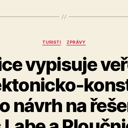
Rubriky
TURISTI
ZPRÁVY
ce vypisuje ve
ektonicko-kons
o návrh na řeše
 Labe a Ploučni