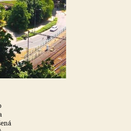
o
a
šená