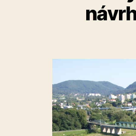
návrh