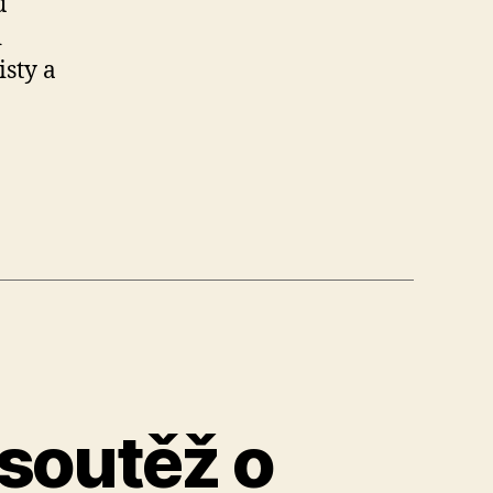
ů
d
isty a
 soutěž o