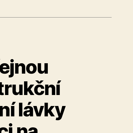
řejnou
trukční
ní lávky
ci na