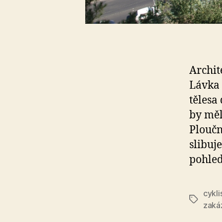
Archit
Lávka 
tělesa
by měl
Ploučn
slibuj
pohled
cykli
Štítky
zaká