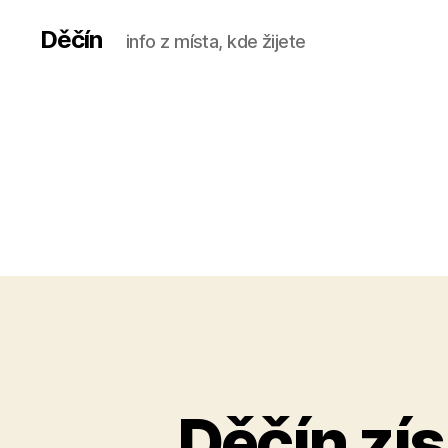
Děčín
info z místa, kde žijete
Děčín zís