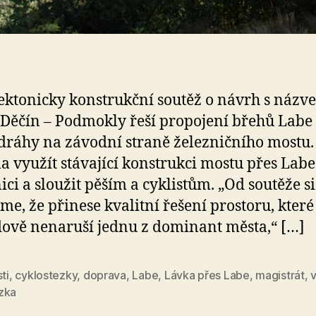
ektonicky konstrukční soutěž o návrh s názv
Děčín – Podmokly řeší propojení břehů Labe
 dráhy na závodní straně železničního mostu
a využít stávající konstrukci mostu přes Labe
ici a sloužit pěším a cyklistům. „Od soutěže si
eme, že přinese kvalitní řešení prostoru, které
ově nenaruší jednu z dominant města,“ […]
sti
,
cyklostezky
,
doprava
,
Labe
,
Lávka přes Labe
,
magistrát
,
zka