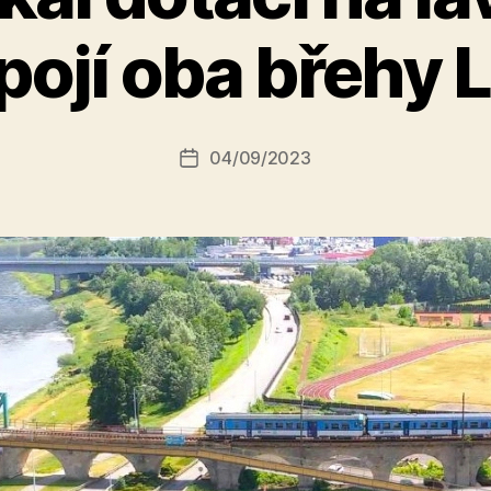
A
pojí oba břehy 
u
t
o
r:
Autor
04/09/2023
a
Datum
příspěvku
l
příspěvku
e
s
o