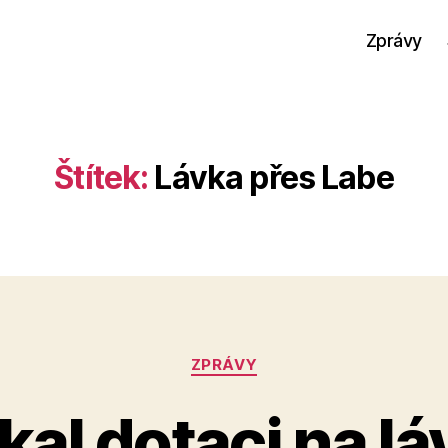
Zprávy
Štítek:
Lávka přes Labe
Rubriky
ZPRÁVY
kal dotaci na lá