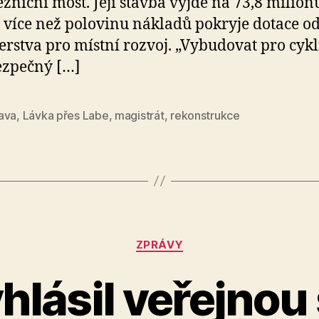
ezniční most. Její stavba vyjde na 73,8 milion
 více než polovinu nákladů pokryje dotace o
erstva pro místní rozvoj. „Vybudovat pro cykl
ezpečný […]
ava
,
Lávka přes Labe
,
magistrát
,
rekonstrukce
Rubriky
ZPRÁVY
hlásil veřejnou