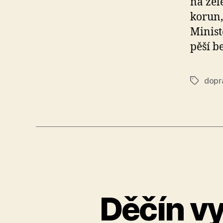
na žel
korun,
Minist
pěší b
dopr
Štítky
Děčín vy