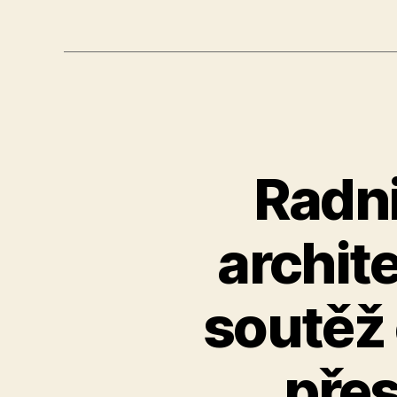
Radni
archit
soutěž 
přes