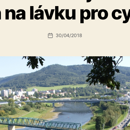
A
 na lávku pro cy
u
t
o
r:
Autor
30/04/2018
a
Datum
příspěvku
l
příspěvku
e
s
o