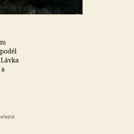
em
 podél
. Lávka
 a
veřejná