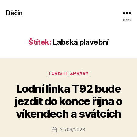
Děčín
Menu
Štítek:
Labská plavební
Rubriky
TURISTI
ZPRÁVY
Lodní linka T92 bude
A
jezdit do konce října o
u
t
víkendech a svátcích
o
r:
Autor
21/09/2023
a
Datum
příspěvku
l
příspěvku