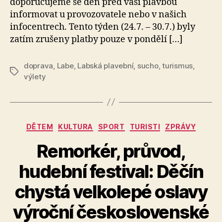
doporučujeme se den před vaší plavbou
informovat u provozovatele nebo v našich
infocentrech. Tento týden (24.7. – 30.7.) byly
zatím zrušeny platby pouze v pondělí […]
doprava
,
Labe
,
Labská plavební
,
sucho
,
turismus
,
Štítky
výlety
Rubriky
DĚTEM
KULTURA
SPORT
TURISTI
ZPRÁVY
Remorkér, průvod,
hudební festival: Děčín
chystá velkolepé oslavy
A
výroční československé
u