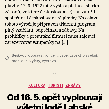
plavby. 13. 6. 1922 totiž vyšla v platnost sbírka
zákonů, ve které československý stát založil i
společnosti československé plavby. Na oslavu
tohoto výročí je připraven třídenní program,
plný vzdělání, odpočinku a zábavy. Na
prohlídky a promítání filmu si musí zájemci
zarezervovat vstupenky na […]
Beskydy
,
doprava
,
koncert
,
Labe
,
Labská plavební
,
Štítky
prohlídka
,
výlety
,
výstava
Rubriky
KULTURA
TURISTI
ZPRÁVY
Od 16. 5. opět vyplouvají
A
výletní lodě Labské
u