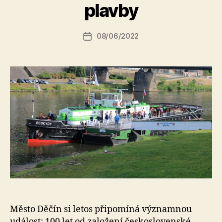
t
plavby
o
r:
Autor
08/06/2022
a
Datum
příspěvku
l
příspěvku
e
s
o
Město Děčín si letos připomíná významnou
událost: 100 let od založení československé