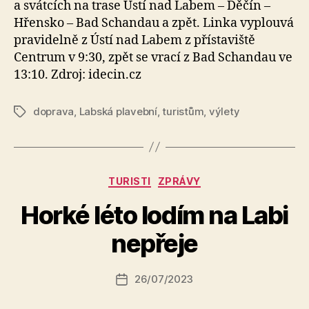
a svátcích na trase Ústí nad Labem – Děčín –
Hřensko – Bad Schandau a zpět. Linka vyplouvá
pravidelně z Ústí nad Labem z přístaviště
Centrum v 9:30, zpět se vrací z Bad Schandau ve
13:10. Zdroj: idecin.cz
doprava
,
Labská plavební
,
turistům
,
výlety
Štítky
Rubriky
TURISTI
ZPRÁVY
A
Horké léto lodím na Labi
u
t
nepřeje
o
r:
Autor
26/07/2023
a
Datum
příspěvku
l
příspěvku