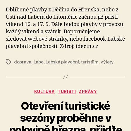
Oblíbené plavby z Děčína do Hřenska, nebo z
Ústí nad Labem do Litoměřic začnou již příští
víkend 16. a 17. 5. Dále budou plavby v provozu
každý víkend a svátek. Doporučujeme
sledovat webové stránky, nebo facebook Labské
plavební společnosti. Zdroj: idecin.cz
doprava
,
Labe
,
Labská plavební
,
turistům
,
výlety
Štítky
Rubriky
KULTURA
TURISTI
ZPRÁVY
Otevření turistické
sezóny proběhne v
A
polovině března, přijďte