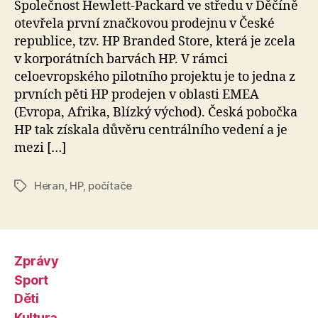
Společnost Hewlett-Packard ve středu v Děčíně
k
otevřela první značkovou prodejnu v České
republice, tzv. HP Branded Store, která je zcela
v korporátních barvách HP. V rámci
celoevropského pilotního projektu je to jedna z
prvních pěti HP prodejen v oblasti EMEA
(Evropa, Afrika, Blízký východ). Česká pobočka
HP tak získala důvěru centrálního vedení a je
mezi […]
Heran
,
HP
,
počítače
Štítky
Zprávy
Sport
Děti
Kultura