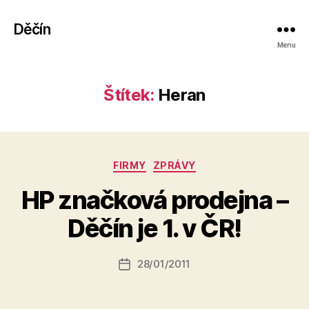
Děčín
Menu
Štítek:
Heran
Rubriky
FIRMY
ZPRÁVY
HP značková prodejna –
A
u
Děčín je 1. v ČR!
t
o
r:
Autor
28/01/2011
Datum
k
příspěvku
příspěvku
a
fi