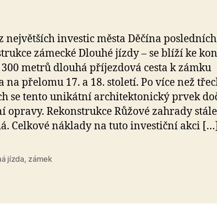
z největších investic města Děčína posledních 
trukce zámecké Dlouhé jízdy – se blíží ke kon
300 metrů dlouhá příjezdová cesta k zámku
a na přelomu 17. a 18. století. Po více než tře
ích se tento unikátní architektonický prvek do
í opravy. Rekonstrukce Růžové zahrady stále
á. Celkové náklady na tuto investiční akci […
á jízda
,
zámek