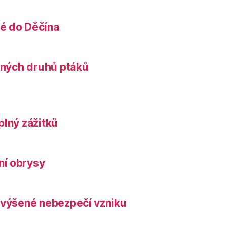
é do Děčína
něných druhů ptáků
plný zážitků
ní obrysy
zvýšené nebezpečí vzniku