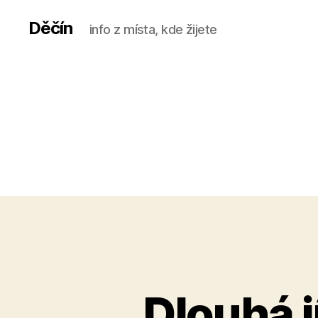
Děčín
info z místa, kde žijete
Dlouhá 