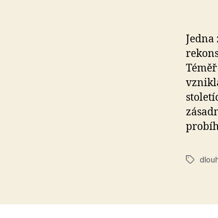
Jedna 
rekons
Téměř 
vznikl
stolet
zásadn
probíh
dlouh
Štítky