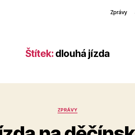
Zprávy
Štítek:
dlouhá jízda
Rubriky
ZPRÁVY
jízda na děčíns