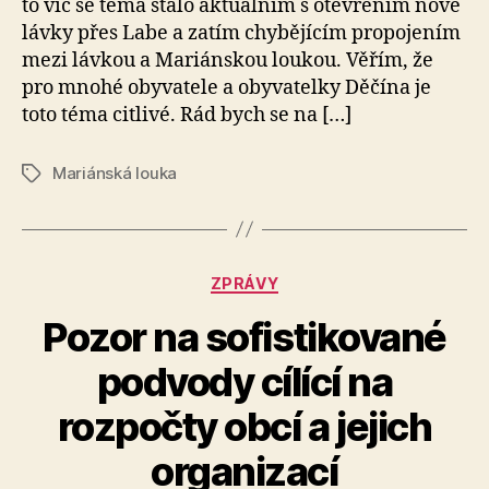
to víc se téma stalo aktuálním s otevřením nové
lávky přes Labe a zatím chybějícím propojením
mezi lávkou a Mariánskou loukou. Věřím, že
pro mnohé obyvatele a obyvatelky Děčína je
toto téma citlivé. Rád bych se na […]
Mariánská louka
Štítky
Rubriky
ZPRÁVY
Pozor na sofistikované
podvody cílící na
A
rozpočty obcí a jejich
u
t
organizací
o