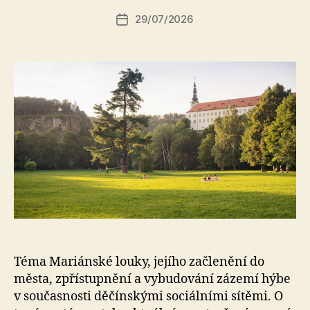
r:
Autor
29/07/2026
a
Datum
příspěvku
l
příspěvku
e
s
o
Téma Mariánské louky, jejího začlenění do
města, zpřístupnění a vybudování zázemí hýbe
v současnosti děčínskými sociálními sítěmi. O