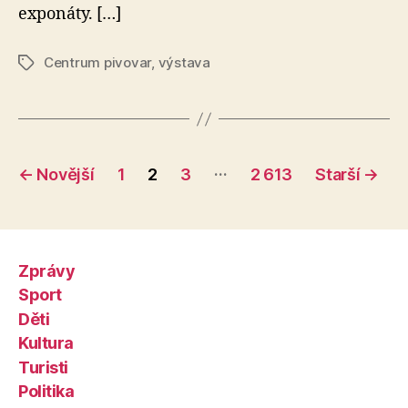
exponáty. […]
Centrum pivovar
,
výstava
Štítky
Stránkování
…
←
Novější
1
2
3
2 613
Starší
→
příspěvků
Zprávy
Sport
Děti
Kultura
Turisti
Politika