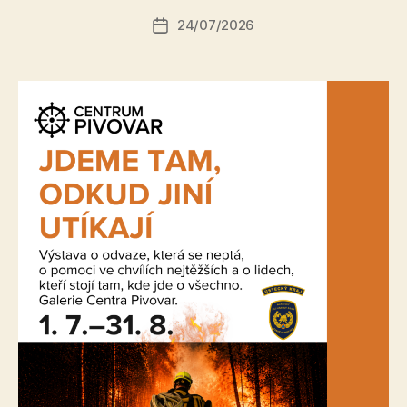
r:
Autor
24/07/2026
a
Datum
příspěvku
l
příspěvku
e
s
o