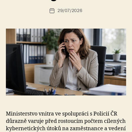
r:
Autor
29/07/2026
a
Datum
příspěvku
l
příspěvku
e
s
o
Ministerstvo vnitra ve spolupráci s Policií ČR
důrazně varuje před rostoucím počtem cílených
kybernetických útoků na zaměstnance a vedení