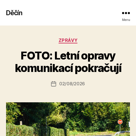
Děčín
Menu
Rubriky
ZPRÁVY
A
FOTO: Letní opravy
u
t
komunikací pokračují
o
r:
Autor
02/08/2026
a
Datum
příspěvku
l
příspěvku
e
s
o