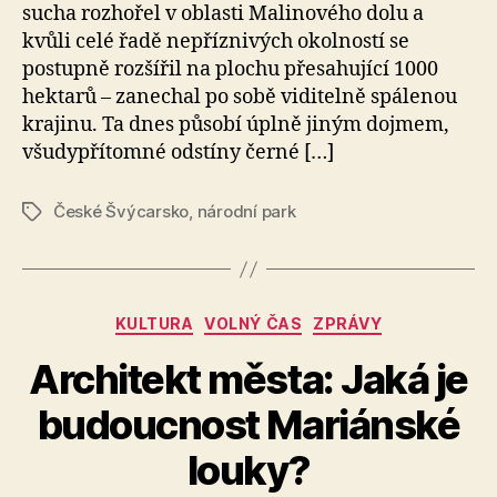
sucha rozhořel v oblasti Malinového dolu a
kvůli celé řadě nepříznivých okolností se
postupně rozšířil na plochu přesahující 1000
hektarů – zanechal po sobě viditelně spálenou
krajinu. Ta dnes působí úplně jiným dojmem,
všudypřítomné odstíny černé […]
České Švýcarsko
,
národní park
Štítky
Rubriky
KULTURA
VOLNÝ ČAS
ZPRÁVY
Architekt města: Jaká je
A
budoucnost Mariánské
u
t
louky?
o