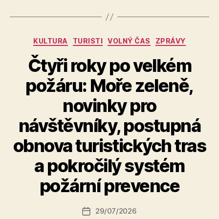
Rubriky
KULTURA
TURISTI
VOLNÝ ČAS
ZPRÁVY
Čtyři roky po velkém
požáru: Moře zeleně,
novinky pro
návštěvníky, postupná
obnova turistických tras
A
a pokročilý systém
u
t
požární prevence
o
r:
Autor
29/07/2026
a
Datum
příspěvku