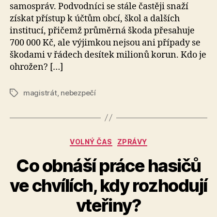
samospráv. Podvodníci se stále častěji snaží
získat přístup k účtům obcí, škol a dalších
institucí, přičemž průměrná škoda přesahuje
700 000 Kč, ale výjimkou nejsou ani případy se
škodami v řádech desítek milionů korun. Kdo je
ohrožen? […]
magistrát
,
nebezpečí
Štítky
Rubriky
VOLNÝ ČAS
ZPRÁVY
Co obnáší práce hasičů
A
ve chvílích, kdy rozhodují
u
t
vteřiny?
o