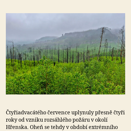
l
příspěvku
e
s
o
Čtyřiadvacátého července uplynuly přesně čtyři
roky od vzniku rozsáhlého požáru v okolí
Hřenska. Oheň se tehdy v období extrémního