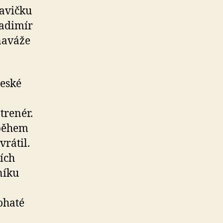
avičku
ladimír
naváže
české
trenér.
 během
vrátil.
ích
níku
ohaté