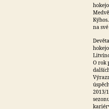
hokejo
Medvěd
Kýhos.
na své
Devěta
hokejo
Litvín
O rok 
dalšíc
Výrazn
úspěch
2013/14
sezonu
kariér