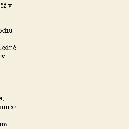
ěž v
rochu
a
sledně
 v
a,
ýmu se
tům