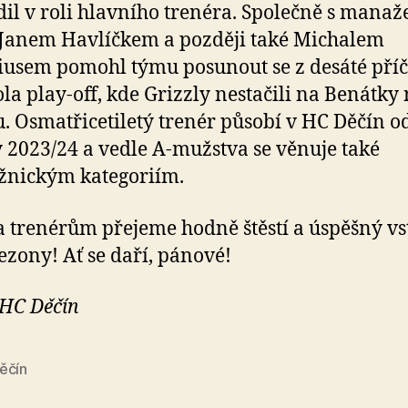
il v roli hlavního trenéra. Společně s mana
Janem Havlíčkem a později také Michalem
iusem pomohl týmu posunout se z desáté pří
la play-off, kde Grizzly nestačili na Benátky
u. Osmatřicetiletý trenér působí v HC Děčín o
 2023/24 a vedle A-mužstva se věnuje také
žnickým kategoriím.
trenérům přejeme hodně štěstí a úspěšný vs
ezony! Ať se daří, pánové!
 HC Děčín
ěčín