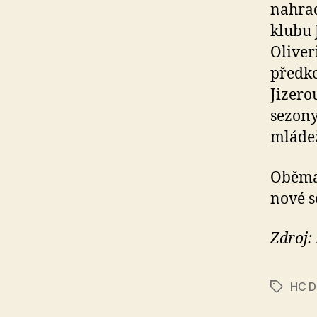
nahrad
klubu 
Oliver
předko
Jizero
sezony
mláde
Oběma 
nové s
Zdroj:
HC D
Štítky