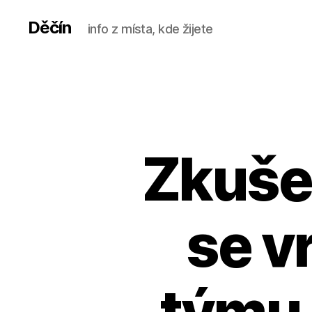
Děčín
info z místa, kde žijete
Zkuše
se v
týmu,