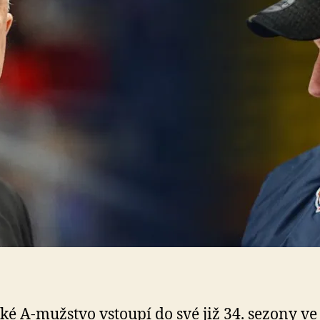
ké A-mužstvo vstoupí do své již 34. sezony ve 