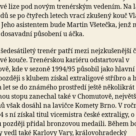
vé lize pod novým trenérským vedením. Na l
ů se po čtyřech letech vrací zkušený kouč V
 Jeho asistentem bude Martin Všetečka, jenž 
 dosavadní působení u áčka.
šedesátiletý trenér patří mezi nejzkušenější 
vé kouče. Trenérskou kariéru odstartoval v
ově, kde v sezoně 1994/95 působil jako hlavní 
později s klubem získal extraligové stříbro a
h let se do známého prostředí ještě několikrát 
ou stopu zanechal také v Chomutově, největš
ů však dosáhl na lavičce Komety Brno. V roč
 s ní získal titul vicemistra české extraligy, o
 později přidal bronzovou medaili. Během b
y vedl také Karlovy Vary, královohradecký