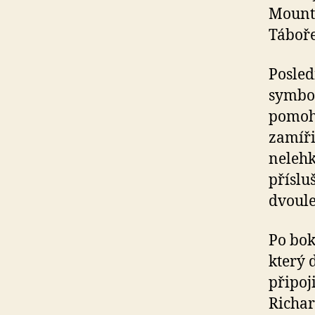
Mountf
Táboře
Posled
symbol
pomohl
zamíři
nelehk
příslu
dvoule
Po bok
který 
připoj
Richar