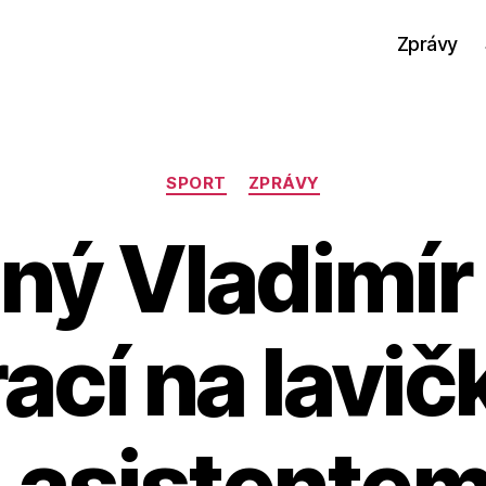
Zprávy
Rubriky
SPORT
ZPRÁVY
ný Vladimír
rací na lavič
 asistente