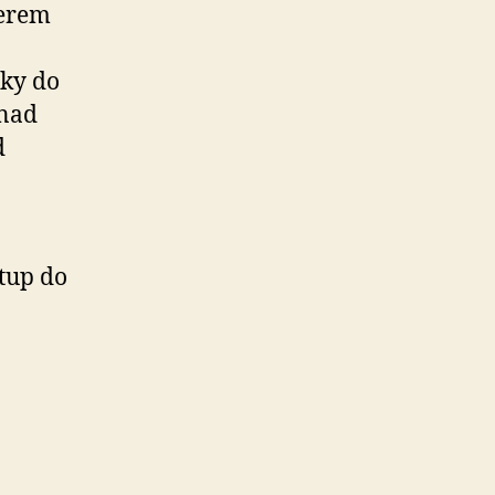
žerem
čky do
 nad
d
tup do