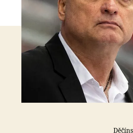
Děčíns