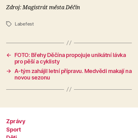
Zdroj: Magistrát města Děčín
Labefest
Štítky
←
FOTO: Břehy Děčína propojuje unikátní lávka
pro pěší a cyklisty
→
A-tým zahájil letní přípravu. Medvědi makají na
novou sezonu
Zprávy
Sport
Děti