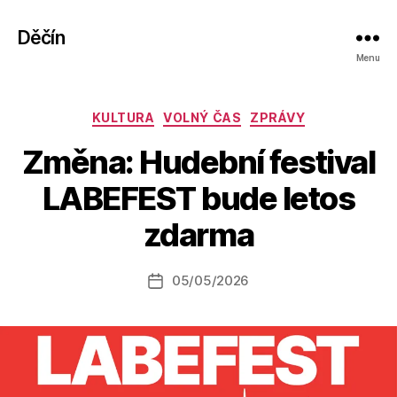
Děčín
Menu
Rubriky
KULTURA
VOLNÝ ČAS
ZPRÁVY
Změna: Hudební festival
A
LABEFEST bude letos
u
t
zdarma
o
r:
Autor
05/05/2026
a
Datum
příspěvku
l
příspěvku
e
s
o