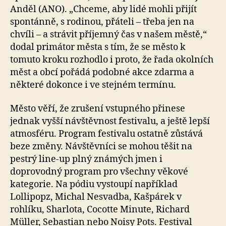
Anděl (ANO). „Chceme, aby lidé mohli přijít
spontánně, s rodinou, přáteli – třeba jen na
chvíli – a strávit příjemný čas v našem městě,“
dodal primátor města s tím, že se město k
tomuto kroku rozhodlo i proto, že řada okolních
měst a obcí pořádá podobné akce zdarma a
některé dokonce i ve stejném termínu.
Město věří, že zrušení vstupného přinese
jednak vyšší návštěvnost festivalu, a ještě lepší
atmosféru. Program festivalu ostatně zůstává
beze změny. Návštěvníci se mohou těšit na
pestrý line-up plný známých jmen i
doprovodný program pro všechny věkové
kategorie. Na pódiu vystoupí například
Lollipopz, Michal Nesvadba, Kašpárek v
rohlíku, Sharlota, Cocotte Minute, Richard
Müller, Sebastian nebo Noisy Pots. Festival