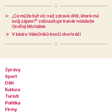
←
„Co může být víc než zdravé dítě, které má
svůj zájem?“ zdůrazňuje trenér mládeže
Ondřej Michálek
→
V kádru Válečníků končí dva hráči
Zprávy
Sport
Děti
Kultura
Turisti
Politika
Firmy