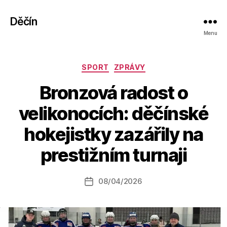
Děčín
Menu
Rubriky
SPORT
ZPRÁVY
Bronzová radost o
velikonocích: děčínské
A
hokejistky zazářily na
u
t
prestižním turnaji
o
r:
Autor
08/04/2026
a
Datum
příspěvku
l
příspěvku
e
s
o