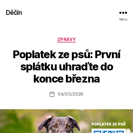
Děčín
Menu
Rubriky
ZPRÁVY
Poplatek ze psů: První
A
splátku uhraďte do
u
t
konce března
o
r:
Autor
04/03/2026
a
Datum
příspěvku
l
příspěvku
e
s
o