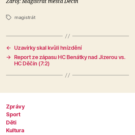
Zdroj: Magistrát města Děčín
magistrát
Štítky
←
Uzavírky skal kvůli hnízdění
→
Report ze zápasu HC Benátky nad Jizerou vs.
HC Děčín (7:2)
Zprávy
Sport
Děti
Kultura