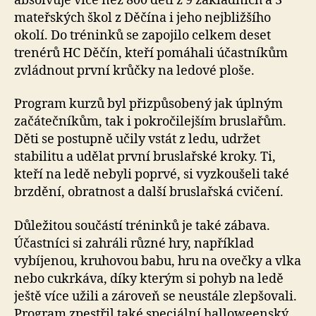
absolvuje více než 800 dětí z 9 základních a 3
mateřských škol z Děčína i jeho nejbližšího
okolí. Do tréninků se zapojilo celkem deset
trenérů HC Děčín, kteří pomáhali účastníkům
zvládnout první krůčky na ledové ploše.
Program kurzů byl přizpůsobený jak úplným
začátečníkům, tak i pokročilejším bruslařům.
Děti se postupně učily vstát z ledu, udržet
stabilitu a udělat první bruslařské kroky. Ti,
kteří na ledě nebyli poprvé, si vyzkoušeli také
brzdění, obratnost a další bruslařská cvičení.
Důležitou součástí tréninků je také zábava.
Účastníci si zahráli různé hry, například
vybíjenou, kruhovou babu, hru na ovečky a vlka
nebo cukrkáva, díky kterým si pohyb na ledě
ještě více užili a zároveň se neustále zlepšovali.
Program zpestřil také speciální halloweenský