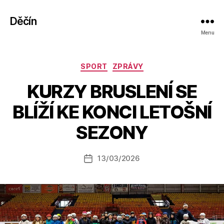
Děčín
Menu
Rubriky
SPORT
ZPRÁVY
KURZY BRUSLENÍ SE
A
BLÍŽÍ KE KONCI LETOŠNÍ
u
t
SEZONY
o
r:
Autor
13/03/2026
a
Datum
příspěvku
l
příspěvku
e
s
o