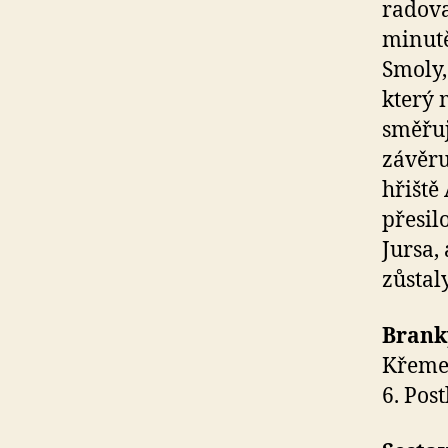
radova
minutě
Smoly,
který 
směřuj
závěru
hřiště
přesil
Jursa,
zůstal
Brank
Křemen
6. Post