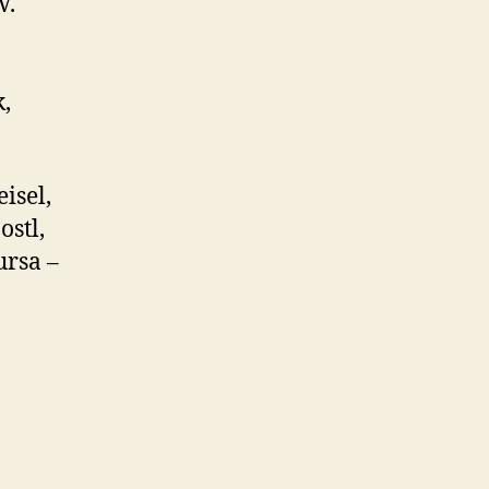
V.
,
isel,
ostl,
ursa –