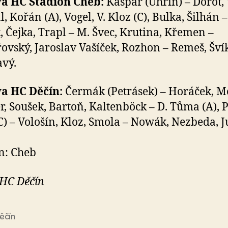
va HC Stadion Cheb:
Kašpar (Uhrin) – Dorot, 
l, Kořán (A), Vogel, V. Kloz (C), Bulka, Šilhán –
, Čejka, Trapl – M. Švec, Krutina, Křemen –
ovský, Jaroslav Vašíček, Rozhon – Remeš, Švík
vý.
va HC Děčín:
Čermák (Petrásek) – Horáček, Me
, Soušek, Bartoň, Kaltenböck – D. Tůma (A), P
(C) – Vološín, Kloz, Smola – Nowák, Nezbeda, J
n: Cheb
 HC Děčín
ěčín