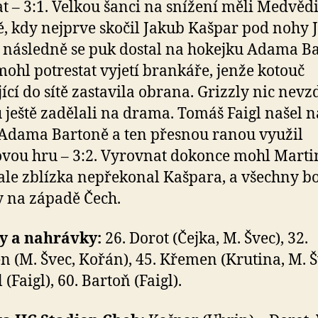
t – 3:1. Velkou šanci na snížení měli Medvědi
, kdy nejprve skočil Jakub Kašpar pod nohy 
 následně se puk dostal na hokejku Adama Ba
mohl potrestat vyjetí brankáře, jenže kotouč
ící do sítě zastavila obrana. Grizzly nic nevzd
 ještě zadělali na drama. Tomáš Faigl našel n
 Adama Bartoně a ten přesnou ranou využil
ovou hru – 3:2. Vyrovnat dokonce mohl Marti
 ale zblízka nepřekonal Kašpara, a všechny b
y na západě Čech.
y a nahrávky:
26. Dorot (Čejka, M. Švec), 32.
 (M. Švec, Kořán), 45. Křemen (Krutina, M. Š
l (Faigl), 60. Bartoň (Faigl).