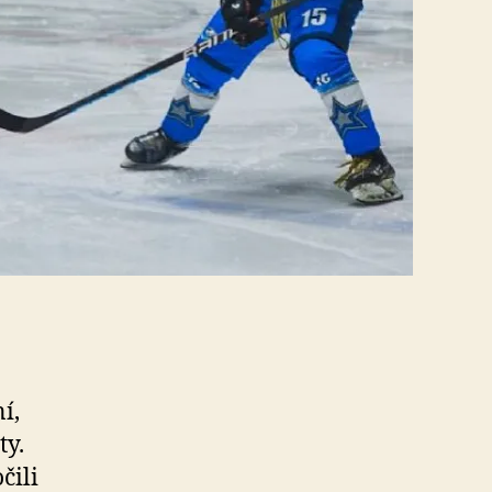
í,
ty.
čili