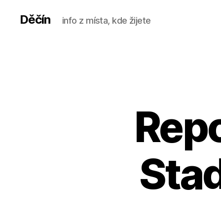
Děčín
info z místa, kde žijete
Repo
Stad