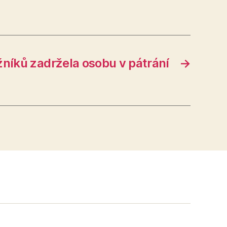
žníků zadržela osobu v pátrání
→