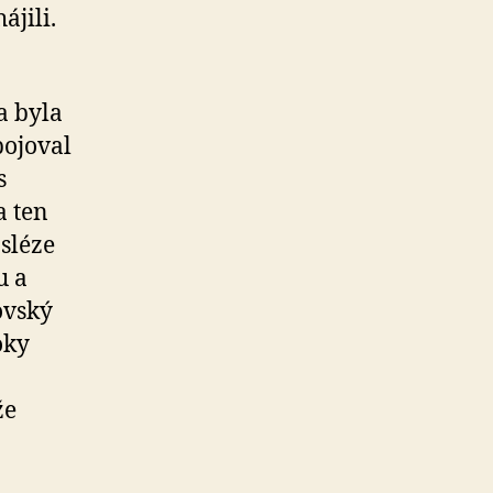
ájili.
a byla
bojoval
s
a ten
osléze
u a
ovský
oky
že