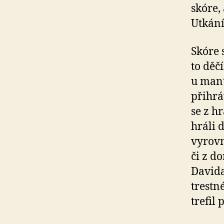
skóre,
Utkání
Skóre 
to děč
u mant
přihrá
se z h
hráli 
vyrov
či z d
David
trestn
trefil 