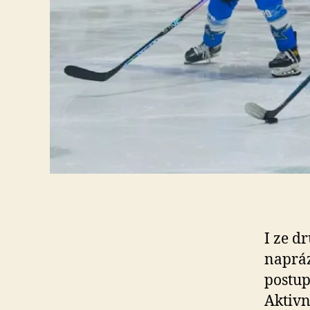
I ze d
napráz
postup
Aktivn