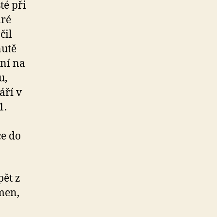
té při
dré
čil
nutě
ání na
u,
áří v
1.
ce do
pět z
men,