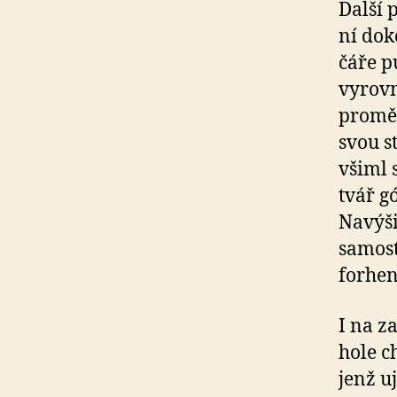
Další 
ní dok
čáře p
vyrovn
proměn
svou s
všiml 
tvář g
Navýši
samost
forhen
I na z
hole c
jenž u