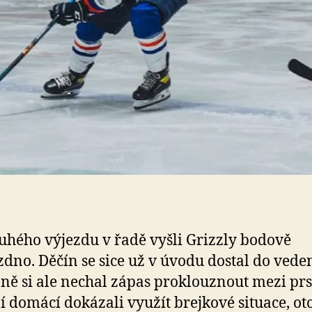
ruhého výjezdu v řadě vyšli Grizzly bodově
dno. Děčín se sice už v úvodu dostal do veden
ně si ale nechal zápas proklouznout mezi prs
í domácí dokázali využít brejkové situace, oto