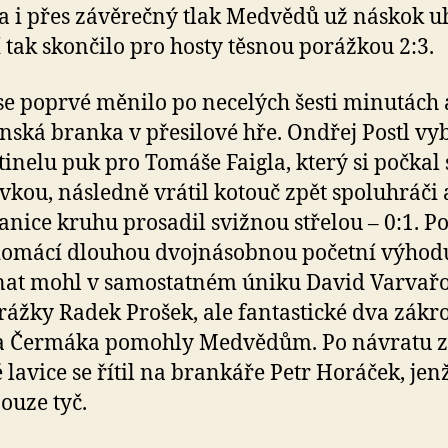
 a i přes závěrečný tlak Medvědů už náskok uh
 tak skončilo pro hosty těsnou porážkou 2:3.
se poprvé měnilo po necelých šesti minutách 
ínská branka v přesilové hře. Ondřej Postl vy
inelu puk pro Tomáše Faigla, který si počkal 
vkou, následně vrátil kotouč zpět spoluhráči 
ranice kruhu prosadil svižnou střelou – 0:1. P
domácí dlouhou dvojnásobnou početní výhod
nat mohl v samostatném úniku David Varvař
orážky Radek Prošek, ale fantastické dva zákr
a Čermáka pomohly Medvědům. Po návratu z
é lavice se řítil na brankáře Petr Horáček, jen
pouze tyč.