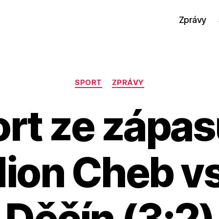
Zprávy
Rubriky
SPORT
ZPRÁVY
rt ze zápa
ion Cheb v
Děčín (3:2)
A
u