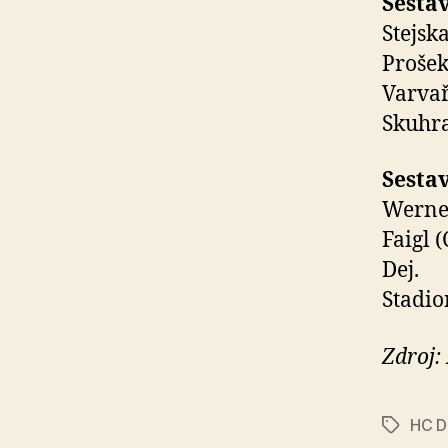
Sesta
Stejska
Prošek
Varvař
Skuhra
Sesta
Werner
Faigl 
Dej.
Stadio
Zdroj:
HC D
Štítky