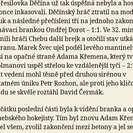
přesilovka Děčína už tak úspěšná nebyla a hos
once inkasovali. Děčínský hráč ztratil na mo
uk a následné přečíslení tři na jednoho zakon
ávací brankou Ondřej Dorot – 1:1. Ve 32. mi
ili hráči Chebu další brejk a otočili stav utk
tranu. Marek Švec ujel podél levého mantinel
si na opačné straně Adama Křemena, který tv
ólmanovi uspěl střelou ke vzdálenější tyči – 2:
t vedení mohl těsně před druhou sirénou v
atném úniku Petr Rozhon, ale proti jeho klič
du se skvěle roztáhl David Čermák.
ačátku poslední části byla k vidění branka a o
hebského hokejisty. Tím byl znovu Adam Kře
jel všem, zvolil zakončení mezi betony a jel se