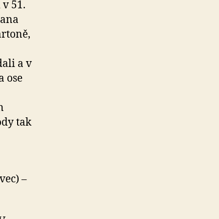
 v 51.
Jana
rtoně,
ali a v
a ose
n
ody tak
vec) –