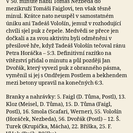
V 50. minutě nabil Tomáš Nezbeda do
mezikruží Tomáši Faiglovi, ten však těsně
minul. Krátce nato neuspěl v samostatném
úniku ani Tadeáš Vološín, jemuž v rozhodující
chvíli sjel puk z čepele. Medvědi se přece jen
dočkali a za svou aktivitu byli odměněni v
přesilové hře, když Tadeáš Vološín tečoval ránu
Petra Horáčka – 5:3. Definitivní razítko na
vítězství přidal o minutu a půl později Jan
Dvořák, který vyvezl puk z obranného pásma,
vyměnil si jej s Ondřejem Postlem a bekhendem
mezi betony upravil na konečných 6:3.
Branky a nahrávky: 5. Faigl (D. Tůma, Postl), 13.
Kloz (Meisel, D. Tůma), 15. D. Tůma (Faigl,
Postl), 16. Smola (Scafari, Werner), 55. Vološín
(Horáček, Nezbeda), 56. Dvořák (Postl) – 12. Š.
Turek (Krupička, Mácha), 22. Bříška, 25. F.