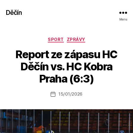
Děčín
Menu
Rubriky
SPORT
ZPRÁVY
Report ze zápasu HC
A
Děčín vs. HC Kobra
u
t
Praha (6:3)
o
r:
Autor
15/01/2026
a
Datum
příspěvku
l
příspěvku
e
s
o