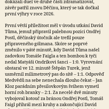
dokázali duel ve druhé části zdramatizovat,
závěr patřil znovu Děčínu, který se tak dočkal
první výhry v roce 2026.
První větší příležitost měl v úvodu utkání David
Tůma, jemuž připravil palebnou pozici Ondřej
Postl, děčínský útočník ale trefil pouze
připraveného gólmana. Skóre se poprvé
změnilo v páté minutě, kdy David Tůma našel
zadovkou Tomáše Faigla a ten bombou k tyči
nedal Matyáši Ondríkovi šanci – 1:0. Vyrovnání
obstaral ve 12. minutě Štěpán Turek, jenž
usměrnil milimetrový pas do sítě – 1:1. Odpověď
Medvědů na sebe nenechala dlouho čekat – Jan
Kloz parádním přesilovkovým švihem vymetl
horní roh branky – 2:1. Za necelé dvě minuty
vybojoval kotouč za bránou Ondřej Postl, Tomáš
Faigl přihrál mezi kruhy a zakončující David