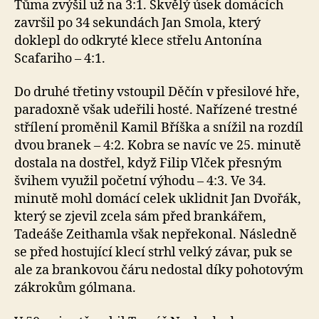
Tůma zvýšil už na 3:1. Skvělý úsek domácích
završil po 34 sekundách Jan Smola, který
doklepl do odkryté klece střelu Antonína
Scafariho – 4:1.
Do druhé třetiny vstoupil Děčín v přesilové hře,
paradoxně však udeřili hosté. Nařízené trestné
střílení proměnil Kamil Bříška a snížil na rozdíl
dvou branek – 4:2. Kobra se navíc ve 25. minutě
dostala na dostřel, když Filip Vlček přesným
švihem využil početní výhodu – 4:3. Ve 34.
minutě mohl domácí celek uklidnit Jan Dvořák,
který se zjevil zcela sám před brankářem,
Tadeáše Zeithamla však nepřekonal. Následně
se před hostující klecí strhl velký závar, puk se
ale za brankovou čáru nedostal díky pohotovým
zákrokům gólmana.