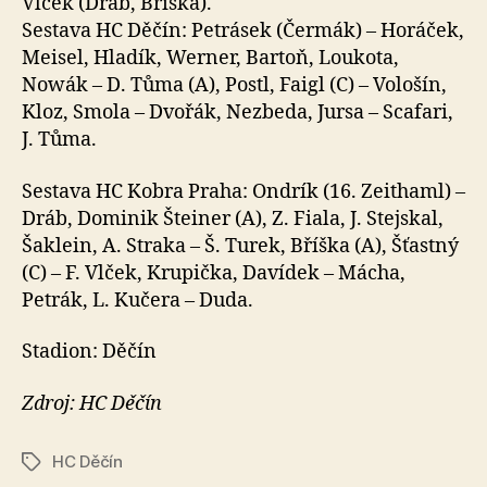
Vlček (Dráb, Bříška).
Sestava HC Děčín: Petrásek (Čermák) – Horáček,
Meisel, Hladík, Werner, Bartoň, Loukota,
Nowák – D. Tůma (A), Postl, Faigl (C) – Vološín,
Kloz, Smola – Dvořák, Nezbeda, Jursa – Scafari,
J. Tůma.
Sestava HC Kobra Praha: Ondrík (16. Zeithaml) –
Dráb, Dominik Šteiner (A), Z. Fiala, J. Stejskal,
Šaklein, A. Straka – Š. Turek, Bříška (A), Šťastný
(C) – F. Vlček, Krupička, Davídek – Mácha,
Petrák, L. Kučera – Duda.
Stadion: Děčín
Zdroj: HC Děčín
HC Děčín
Štítky