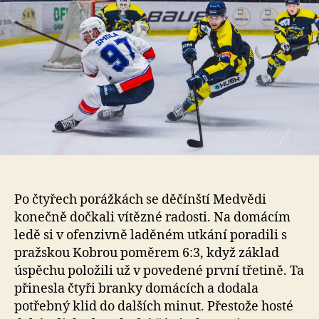
Po čtyřech porážkách se děčínští Medvědi
konečně dočkali vítězné radosti. Na domácím
ledě si v ofenzivně laděném utkání poradili s
pražskou Kobrou poměrem 6:3, když základ
úspěchu položili už v povedené první třetině. Ta
přinesla čtyři branky domácích a dodala
potřebný klid do dalších minut. Přestože hosté