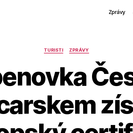
Zprávy
Rubriky
TURISTI
ZPRÁVY
benovka Če
carskem zís
opský certif