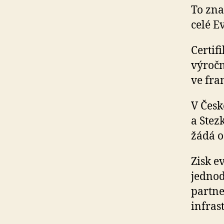
To zna
celé E
Certif
výročn
ve fr
V Česk
a Stez
žádá o 
Zisk e
jednod
partne
infras