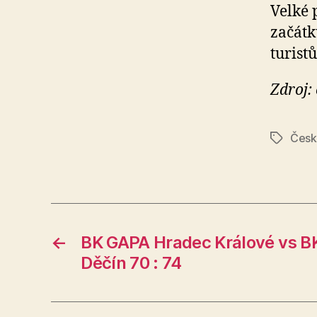
Velké 
začátk
turist
Zdroj:
Česk
Štítky
←
BK GAPA Hradec Králové vs
Děčín 70 : 74