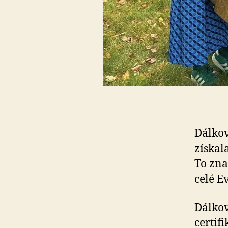
Dálko
získal
To zna
celé E
Dálkov
certif