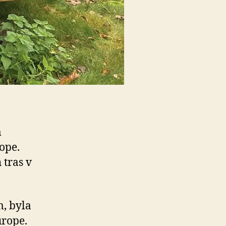
m
rope.
 tras v
, byla
urope.