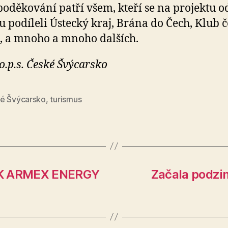
poděkování patří všem, kteří se na projektu o
u podíleli Ústecký kraj, Brána do Čech, Klub 
ů, a mnoho a mnoho dalších.
 o.p.s. České Švýcarsko
é Švýcarsko
,
turismus
 BK ARMEX ENERGY
Začala podzi