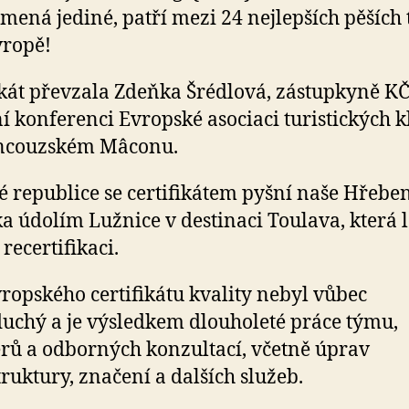
mená jediné, patří mezi 24 nejlepších pěších 
vropě!
ikát převzala Zdeňka Šrédlová, zástupkyně KČ
í konferenci Evropské asociaci turistických 
ancouzském Mâconu.
é republice se certifikátem pyšní naše Hřeb
ka údolím Lužnice v destinaci Toulava, která l
recertifikaci.
vropského certifikátu kvality nebyl vůbec
uchý a je výsledkem dlouholeté práce týmu,
rů a odborných konzultací, včetně úprav
truktury, značení a dalších služeb.