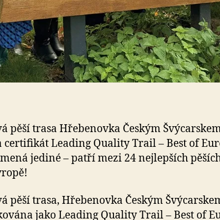
vá pěší trasa Hřebenovka Českým Švýcarske
a certifikát Leading Quality Trail – Best of Eu
mená jediné – patří mezi 24 nejlepších pěších
vropě!
á pěší trasa, Hřebenovka Českým Švýcarskem
ikována jako Leading Quality Trail – Best of E