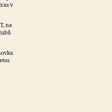
tras v
T, na
klubů
enovka
etos