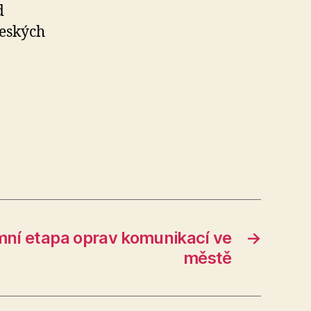
d
českých
mní etapa oprav komunikací ve
→
městě