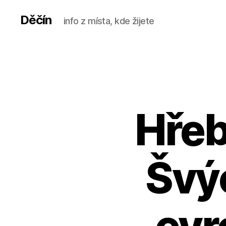
Děčín
info z místa, kde žijete
Hře
Švý
evr