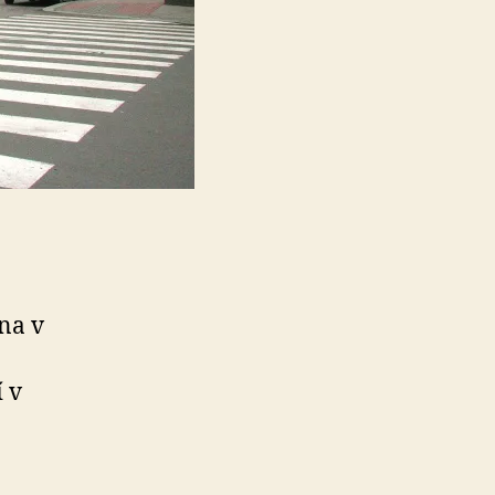
na v
 v