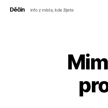
Děčín
info z místa, kde žijete
Mim
pr