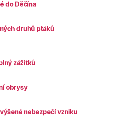
é do Děčína
něných druhů ptáků
plný zážitků
ní obrysy
zvýšené nebezpečí vzniku