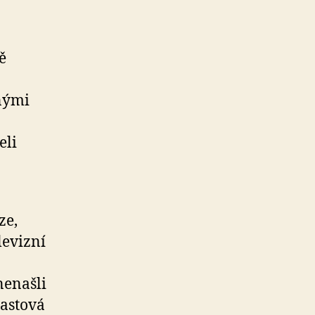
ě
enými
eli
ze,
levizní
nenašli
astová