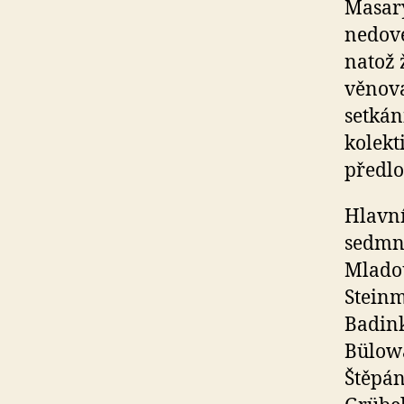
Masary
nedove
natož 
věnova
setkán
kolekt
předlo
Hlavní
sedmná
Mladou
Steinm
Badin
Bülowa
Štěpán