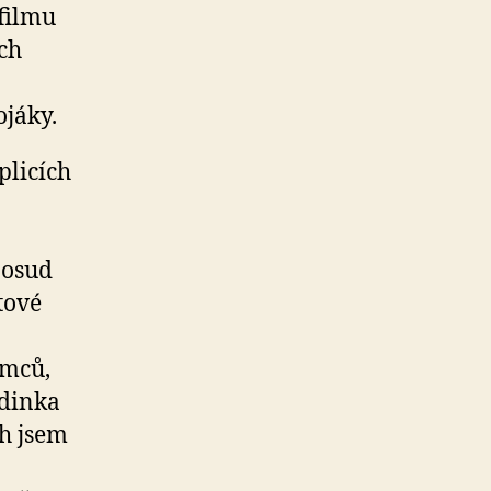
filmu
ch
ojáky.
plicích
o
 osud
tové
ěmců,
rdinka
ch jsem