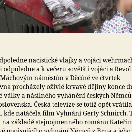
dpoledne nacistické vlajky a vojáci wehrmac
i odpoledne a k večeru sovětští vojáci a Revo
 Máchovým náměstím v Děčíně ve čtvrtek
rvna procházely oživlé krvavé dějiny konce d
é války a násilného vyhánění českých Němců
oslovenska. Česká televize se totiž opět vrátil
, kde natáčela film Vyhnání Gerty Schnirch. 
 na základě stejnojmenného románu Kateři
é popisujícího vyhnání Němců z Brna a jeho