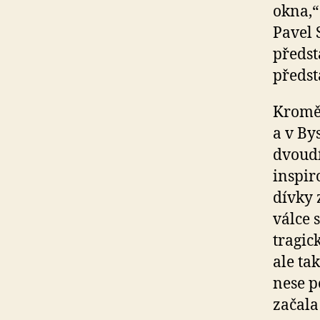
okna,“
Pavel 
předst
předst
Kromě 
a v By
dvoudí
inspir
dívky 
válce 
tragic
ale ta
nese p
začala