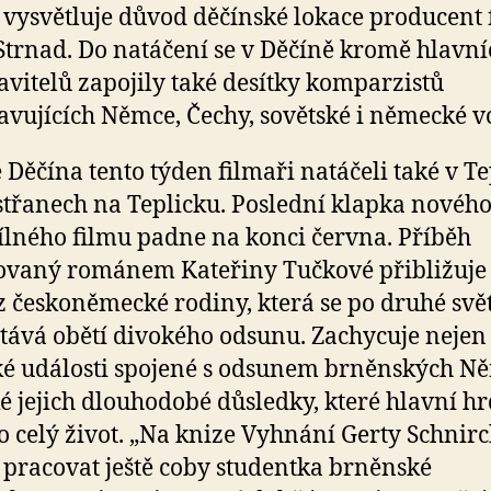
 vysvětluje důvod děčínské lokace producent 
Strnad. Do natáčení se v Děčíně kromě hlavní
avitelů zapojily také desítky komparzistů
avujících Němce, Čechy, sovětské i německé v
Děčína tento týden filmaři natáčeli také v Te
střanech na Teplicku. Poslední klapka novéh
lného filmu padne na konci června. Příběh
ovaný románem Kateřiny Tučkové přibližuje
z českoněmecké rodiny, která se po druhé svě
stává obětí divokého odsunu. Zachycuje nejen
ké události spojené s odsunem brněnských N
ké jejich dlouhodobé důsledky, které hlavní h
o celý život. „Na knize Vyhnání Gerty Schnir
 pracovat ještě coby studentka brněnské