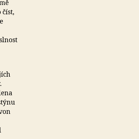
jmě
číst,
e
slnost
jích
.
lena
stýnu
von
l