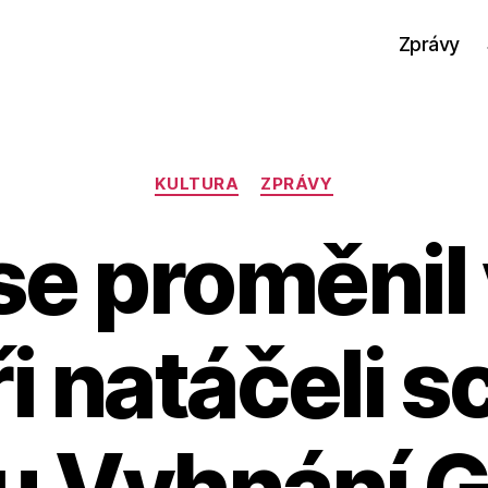
Zprávy
Rubriky
KULTURA
ZPRÁVY
se proměnil 
ři natáčeli s
mu Vyhnání G