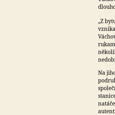
dlouho
„Z byt
vznika
Váchov
rukami
několi
nedobr
Na jih
podruh
společ
stanic
natáče
autent