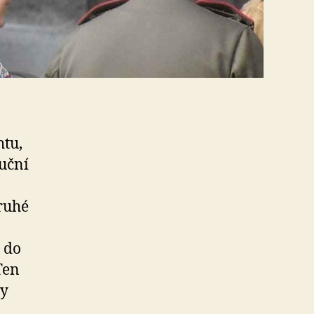
htu,
luční
ruhé
a do
Ten
ny