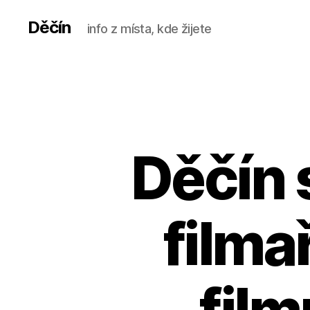
Děčín
info z místa, kde žijete
Děčín 
filma
fil