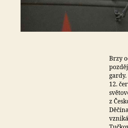
Brzy o
pozděj
gardy.
12. če
světov
z Česk
Děčína
vzniká
Tučkov