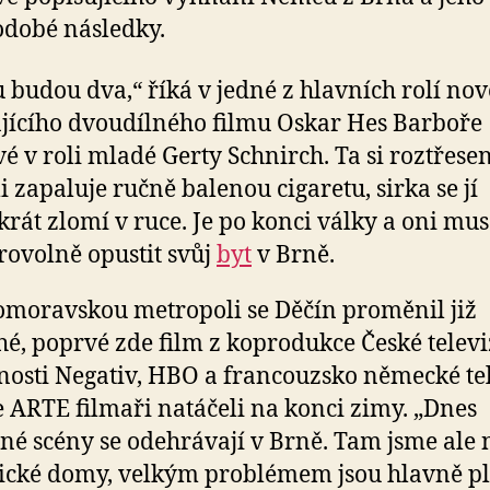
dobé následky.
u budou dva,“ říká v jedné z hlavních rolí nov
jícího dvoudílného filmu Oskar Hes Barboře
é v roli mladé Gerty Schnirch. Ta si roztřes
 zapaluje ručně balenou cigaretu, sirka se jí
krát zlomí v ruce. Je po konci války a oni mus
ovolně opustit svůj
byt
v Brně.
omoravskou metropoli se Děčín proměnil již
é, poprvé zde film z koprodukce České televi
nosti Negativ, HBO a francouzsko německé te
e ARTE filmaři natáčeli na konci zimy. „Dnes
né scény se odehrávají v Brně. Tam jsme ale 
ické domy, velkým problémem jsou hlavně pl