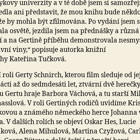
kovy univerzity a v té době jsem si samozře
dla ani představit, že mou knihu bude někdo 
že by mohla být zfilmována. Po vydání jsem s
la osvětě, jezdila jsem na přednášky a různá
í a na Gertině příběhu demonstrovala nesmy
ivní viny,“ popisuje autorka knižní
hy Kateřina Tučková.
 roli Gerty Schnirch, kterou film sleduje od je
cti až do sedmdesáti let, ztvární dvě herečky
 Gertu hraje Barbora Váchová, a tu starší Mi
asslová. V roli Gertiných rodičů uvidíme Kri
kovou a známého německého herce Johanna 
. V dalších rolích se objeví Oskar Hes, Lucie
ková, Alena Mihulová, Martina Czyžová, Car