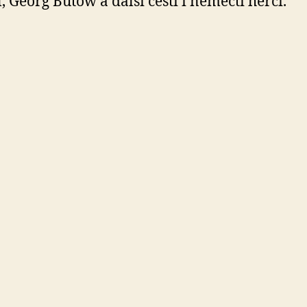
, Georg Bütow a další čeští i němečtí herci.