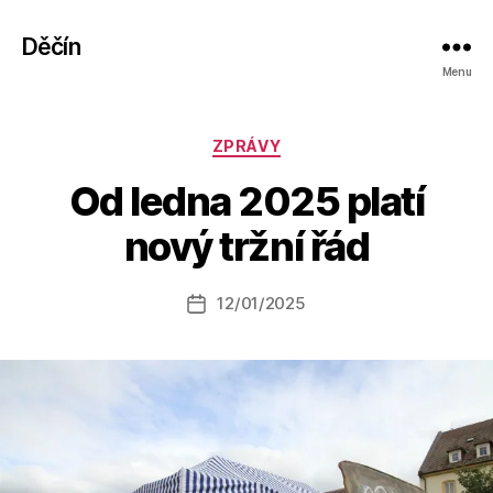
Děčín
Menu
Rubriky
ZPRÁVY
A
Od ledna 2025 platí
u
t
nový tržní řád
o
r:
Autor
12/01/2025
a
Datum
příspěvku
l
příspěvku
e
s
o