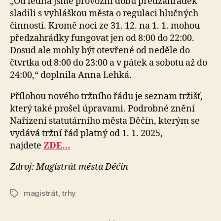
„Od ledna jsme provozní dobu předzahrádek
sladili s vyhláškou města o regulaci hlučných
činností. Kromě noci ze 31. 12. na 1. 1. mohou
předzahrádky fungovat jen od 8:00 do 22:00.
Dosud ale mohly být otevřené od neděle do
čtvrtka od 8:00 do 23:00 a v pátek a sobotu až do
24:00,“ doplnila Anna Lehká.
Přílohou nového tržního řádu je seznam tržišť,
který také prošel úpravami. Podrobné znění
Nařízení statutárního města Děčín, kterým se
vydává tržní řád platný od 1. 1. 2025,
najdete
ZDE…
Zdroj: Magistrát města Děčín
magistrát
,
trhy
Štítky