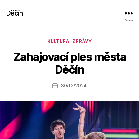
Děčín
Menu
Rubriky
KULTURA
ZPRÁVY
A
Zahajovací ples města
u
t
Děčín
o
r:
Autor
30/12/2024
a
Datum
příspěvku
l
příspěvku
e
s
o