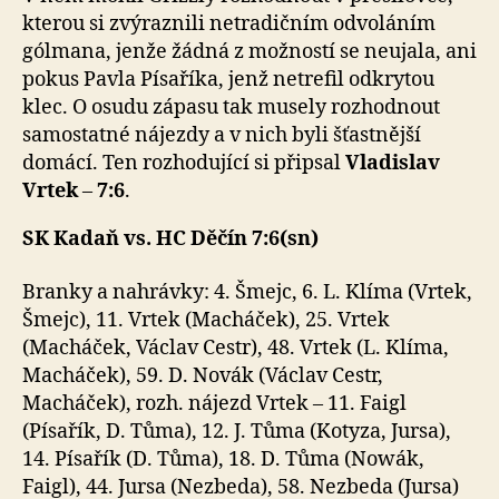
kterou si zvýraznili netradičním odvoláním
gólmana, jenže žádná z možností se neujala, ani
pokus Pavla Písaříka, jenž netrefil odkrytou
klec. O osudu zápasu tak musely rozhodnout
samostatné nájezdy a v nich byli šťastnější
domácí. Ten rozhodující si připsal
Vladislav
Vrtek
–
7:6
.
SK Kadaň vs. HC Děčín
7:6(sn)
Branky a nahrávky: 4. Šmejc, 6. L. Klíma (Vrtek,
Šmejc), 11. Vrtek (Macháček), 25. Vrtek
(Macháček, Václav Cestr), 48. Vrtek (L. Klíma,
Macháček), 59. D. Novák (Václav Cestr,
Macháček), rozh. nájezd Vrtek – 11. Faigl
(Písařík, D. Tůma), 12. J. Tůma (Kotyza, Jursa),
14. Písařík (D. Tůma), 18. D. Tůma (Nowák,
Faigl), 44. Jursa (Nezbeda), 58. Nezbeda (Jursa)