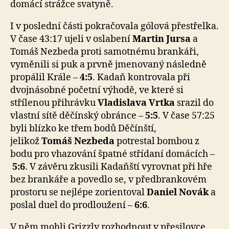
domácí strážce svatyně.
I v poslední části pokračovala gólová přestřelka.
V čase 43:17 ujeli v oslabení
Martin Jursa
a
Tomáš Nezbeda proti samotnému brankáři,
vyměnili si puk a prvně jmenovaný následně
propálil Krále –
4:5
. Kadaň kontrovala při
dvojnásobné početní výhodě, ve které si
střílenou přihrávku
Vladislava Vrtka
srazil do
vlastní sítě děčínský obránce –
5:5
. V čase 57:25
byli blízko ke třem bodů Děčínští,
jelikož
Tomáš Nezbeda
potrestal bombou z
bodu pro vhazování špatné střídaní domácích –
5:6
. V závěru zkusili Kadaňští vyrovnat při hře
bez brankáře a povedlo se, v předbrankovém
prostoru se nejlépe zorientoval
Daniel Novák
a
poslal duel do prodloužení –
6:6
.
V něm mohli Grizzly rozhodnout v přesilovce,