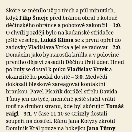
Skóre se měnilo už po třech a půl minutách,
když
Filip Šmejc
před bránou obral o kotouč
děčínského obránce a pohotově zakončil –
1:0
.
O chvíli později bylo na kadaňské střídačce
ještě veseleji,
Lukáš Klíma
se z první opřel do
zadovky Vladislava Vrtka a jel se radovat –
2:0
.
Domácím jako by narostla křídla a v polovině
prvního dějství zasadili Děčínu třetí úder. Hned
po buly se dostal k puku
Vladislav Vrtek
a
okamžitě ho poslal do sítě –
3:0
. Medvědi
dokázali bleskově zareagovat kontaktní
brankou. Pavel Písařík dorážel střelu Davida
Tůmy jen do tyče, nicméně ještě stačil vrátit
touš na druhou stranu, kde byl skórující
Tomáš
Faigl
–
3:1
. V čase 11:10 se Grizzly dostali
soupeři na dostřel. Ránu Jana Kotyzy zkrotil
Dominik Král pouze na hokejku
Jana Tůmy
,