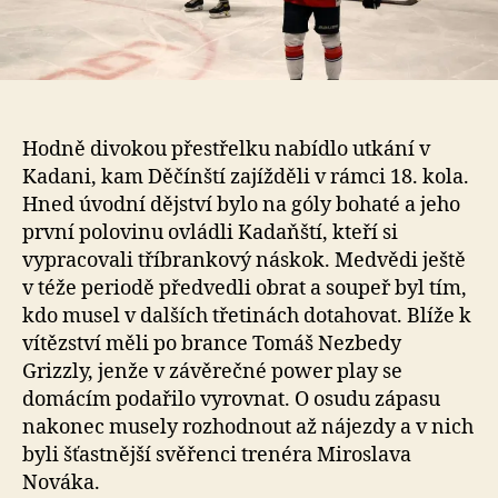
Hodně divokou přestřelku nabídlo utkání v
Kadani, kam Děčínští zajížděli v rámci 18. kola.
Hned úvodní dějství bylo na góly bohaté a jeho
první polovinu ovládli Kadaňští, kteří si
vypracovali tříbrankový náskok. Medvědi ještě
v téže periodě předvedli obrat a soupeř byl tím,
kdo musel v dalších třetinách dotahovat. Blíže k
vítězství měli po brance Tomáš Nezbedy
Grizzly, jenže v závěrečné power play se
domácím podařilo vyrovnat. O osudu zápasu
nakonec musely rozhodnout až nájezdy a v nich
byli šťastnější svěřenci trenéra Miroslava
Nováka.