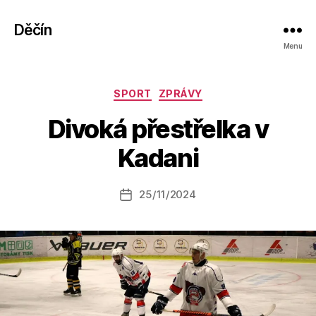
Děčín
Menu
Rubriky
SPORT
ZPRÁVY
A
Divoká přestřelka v
u
t
Kadani
o
r:
Autor
25/11/2024
a
Datum
příspěvku
l
příspěvku
e
s
o