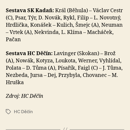
Sestava SK Kadaň:
Král (Běhula) – Václav Cestr
(C), Psar, Týr, D. Novák, Rykl, Filip – L. Novotný,
Hrdlička, Konášek – Kulich, Šmejc (A), Neuman
– Vrtek (A), Nekvinda, L. Klíma – Macháček,
Pačan
Sestava HC Děčín:
Lavinger (Skokan) – Brož
(A), Nowák, Kotyza, Loukota, Werner, Vyhlídal,
Polata – D. Tůma (A), Písařík, Faigl (C) – J. Tůma,
Nezbeda, Jursa – Dej, Przybyla, Chovanec – M.
Hruška
Zdroj: HC Děčín
HC Děčín
Štítky