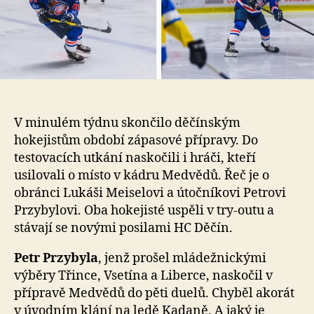
V minulém týdnu skončilo děčínským
hokejistům období zápasové přípravy. Do
testovacích utkání naskočili i hráči, kteří
usilovali o místo v kádru Medvědů. Řeč je o
obránci Lukáši Meiselovi a útočníkovi Petrovi
Przybylovi. Oba hokejisté uspěli v try-outu a
stávají se novými posilami HC Děčín.
Petr Przybyla
, jenž prošel mládežnickými
výběry Třince, Vsetína a Liberce, naskočil v
přípravě Medvědů do pěti duelů. Chyběl akorát
v úvodním klání na ledě Kadaně. A jaký je