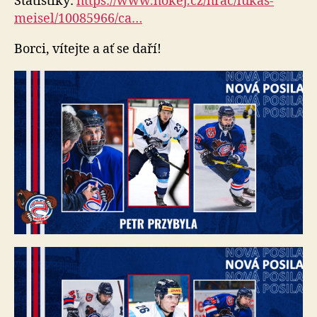
Statistiky:
https://www.hokej.cz/hrac/lukas-
meisel/10085966/ca…
Borci, vítejte a ať se daří!