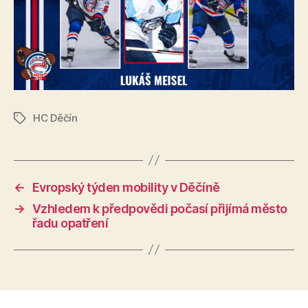
HC Děčín
Štítky
←
Evropský týden mobility v Děčíně
→
Vzhledem k předpovědi počasí přijímá město
řadu opatření