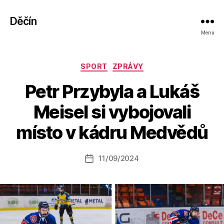
Děčín
Menu
Rubriky
SPORT
ZPRÁVY
Petr Przybyla a Lukáš
A
Meisel si vybojovali
u
t
místo v kádru Medvědů
o
r:
Autor
11/09/2024
a
Datum
příspěvku
l
příspěvku
e
s
o