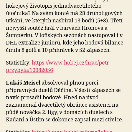
hokejový životopis jednadvacetiletého
útočníka? Na svém kontě má 28 druholigových
utkání, ve kterých nasbíral 13 bodů (5+8). Třetí
nejvyšší soutěž hrál v barvách Hronova a
Šumperku. V loňských sezónách nastupoval i v
DHL extralize juniorů, kde jeho bodová bilance
činila 8 gólů a 10 přihrávek v 52 zápasech.
Statistiky:
https://www.hokej.cz/hrac/petr-
przybyla/10082056
Lukáš Meisel
absolvoval plnou porci
přípravných duelů Děčína. V šesti zápasech se
navíc prosadil bodově. Hned na úvod
zaznamenal dvacetiletý obránce asistenci na
půdě nováčka 2. ligy, v domácích duelech s
Kadaní a Ústím se dokonce zapsal mezi střelce.