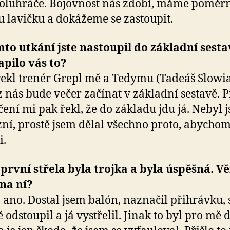
oluhráče. Bojovnost nás zdobí, máme poměr
u lavičku a dokážeme se zastoupit.
mto utkání jste nastoupil do základní sesta
pilo vás to?
ekl trenér Grepl mě a Tedymu (Tadeáš Slowia
z nás bude večer začínat v základní sestavě. P
čení mi pak řekl, že do základu jdu já. Nebyl 
ní, prostě jsem dělal všechno proto, abycho
i.
 první střela byla trojka a byla úspěšná. Vě
 na ní?
 ano. Dostal jsem balón, naznačil přihrávku,
 odstoupil a já vystřelil. Jinak to byl pro mě 