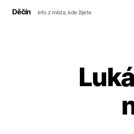
Děčín
info z místa, kde žijete
Luká
n