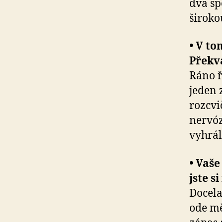
dva sp
široko
• V to
Překva
Ráno ř
jeden 
rozcvi
nervóz
vyhrál
• Vaše
jste si
Docela
ode mě