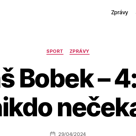
Zprávy
Rubriky
SPORT
ZPRÁVY
š Bobek – 4:
ikdo neček
A
u
t
o
r:
Autor
29/04/2024
a
Datum