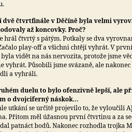
u.
í dvě čtvrtfinále v Děčíně byla velmi vyro
hodovaly až koncovky. Proč?
e hrál čtvrtý s pátým. Potkaly se dva vyrovn
Začalo play-off a všichni chtějí vyhrát. V prv
 byla vidět na nás nervozita, protože jsme věd
 vyhrát. Působili jsme svázaně, ale nakonec
dli a vyhráli.
ruhém duelu to bylo ofenzivně lepší, ale při
tam o dvojciferný náskok…
e utkání se určitě projevilo to, že vyloučili A
a. Přitom měl úžasnou první čtvrtinu a za s
dal patnáct bodů. Nakonec rozhodla trojka M