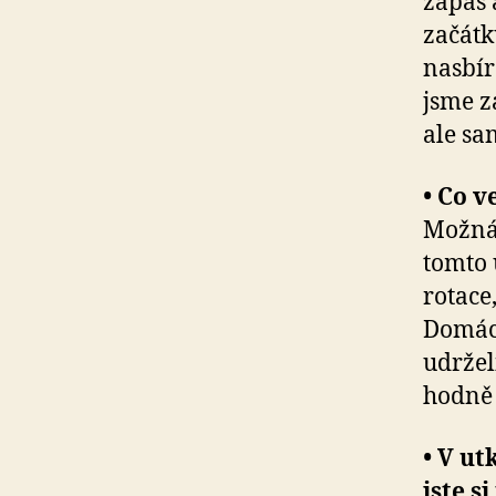
zápas 
začátk
nasbíra
jsme z
ale sa
• Co v
Možná 
tomto 
rotace
Domácí
udržel
hodně 
• V ut
jste s