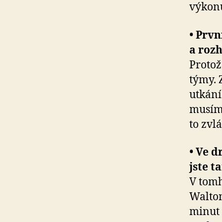
výkon
• Prvn
a roz
Protož
týmy. 
utkání
musíme
to zvlá
• Ve d
jste 
V tomhl
Walton
minut 