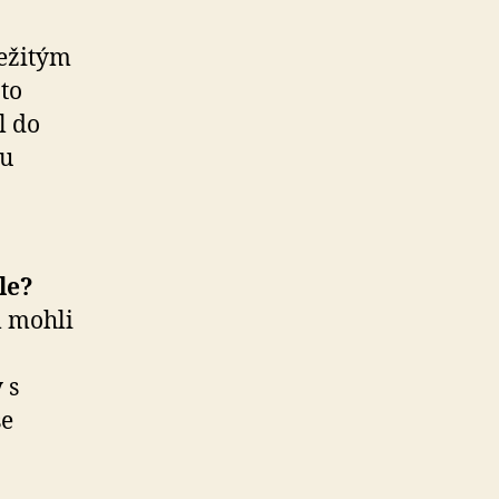
ležitým
to
l do
mu
le?
m mohli
 s
se