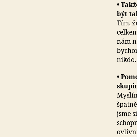
• Takž
být ta
Tím, ž
celkem
nám ně
bychom
nikdo.
• Pom
skupi
Myslím
špatně
jsme s
schopn
ovlivn