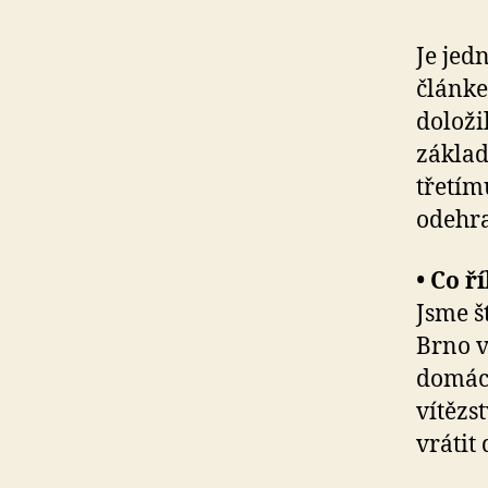
Je jed
článk
doloži
základ
třetím
odehr
• Co 
Jsme š
Brno v
domácí
vítězs
vrátit