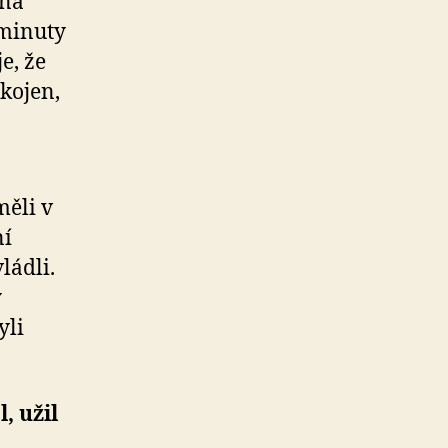
 na
 minuty
je, že
kojen,
měli v
ní
ládli.
y
yli
, užil