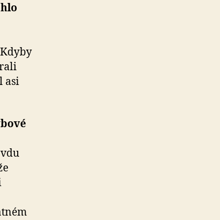
ohlo
. Kdyby
rali
 asi
vbové
avdu
že
i
patném