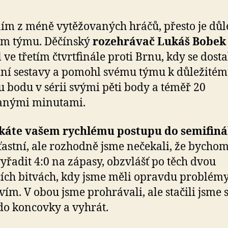
ním z méně vytěžovaných hráčů, přesto je dů
em týmu. Děčínský
rozehrávač Lukáš Bobek
l ve třetím čtvrtfinále proti Brnu, kdy se dosta
ní sestavy a pomohl svému týmu k důležité
u bodu v sérii svými pěti body a téměř 20
anými minutami.
říkáte vašem rychlému postupu do semifiná
ťastní, ale rozhodně jsme nečekali, že bycho
yřadit 4:0 na zápasy, obzvlášť po těch dvou
ch bitvách, kdy jsme měli opravdu problémy
tvím. V obou jsme prohrávali, ale stačili jsme 
 do koncovky a vyhrát.