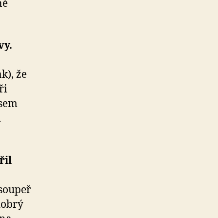
ně
vy.
k), že
ři
jsem
m
řil
 soupeř
dobrý