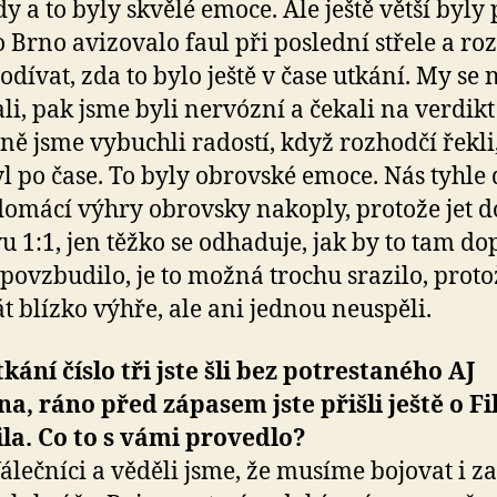
y a to byly skvělé emoce. Ale ještě větší byly 
o Brno avizovalo faul při poslední střele a ro
podívat, zda to bylo ještě v čase utkání. My se
li, pak jsme byli nervózní a čekali na verdikt
ně jsme vybuchli radostí, když rozhodčí řekli
yl po čase. To byly obrovské emoce. Nás tyhle
domácí výhry obrovsky nakoply, protože jet 
vu 1:1, jen těžko se odhaduje, jak by to tam do
 povzbudilo, je to možná trochu srazilo, proto
t blízko výhře, ale ani jednou neuspěli.
tkání číslo tři jste šli bez potrestaného AJ
a, ráno před zápasem jste přišli ještě o Fi
la. Co to s vámi provedlo?
álečníci a věděli jsme, že musíme bojovat i za