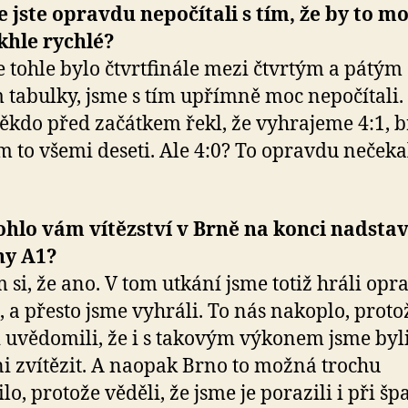
e jste opravdu nepočítali s tím, že by to m
khle rychlé?
e tohle bylo čtvrtfinále mezi čtvrtým a pátým
 tabulky, jsme s tím upřímně moc nepočítali
kdo před začátkem řekl, že vyhrajeme 4:1, b
 to všemi deseti. Ale 4:0? To opravdu nečekal
ohlo vám vítězství v Brně na konci nadsta
ny A1?
 si, že ano. V tom utkání jsme totiž hráli opr
, a přesto jsme vyhráli. To nás nakoplo, proto
i uvědomili, že i s takovým výkonem jsme byl
i zvítězit. A naopak Brno to možná trochu
ilo, protože věděli, že jsme je porazili i při š