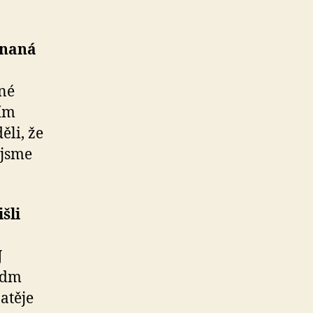
vnaná
ané
ním
ěli, že
 jsme
šli
J
edm
atěje