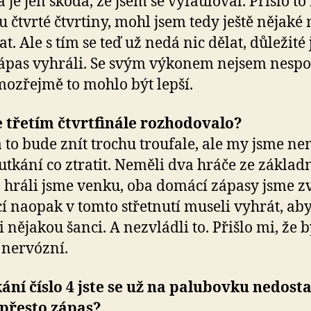
a je jen škoda, že jsem se vyfauloval. Přišlo to
u čtvrté čtvrtiny, mohl jsem tedy ještě nějaké
t. Ale s tím se teď už nedá nic dělat, důležité 
ápas vyhráli. Se svým výkonem nejsem nespo
mozřejmě to mohlo být lepší.
e třetím čtvrtfinále rozhodovalo?
to bude znít trochu troufale, ale my jsme ne
utkání co ztratit. Neměli dva hráče ze základ
, hráli jsme venku, oba domácí zápasy jsme zv
 naopak v tomto střetnutí museli vyhrát, ab
i nějakou šanci. A nezvládli to. Přišlo mi, že b
nervózní.
kání číslo 4 jste se už na palubovku nedostal
i přesto zápas?