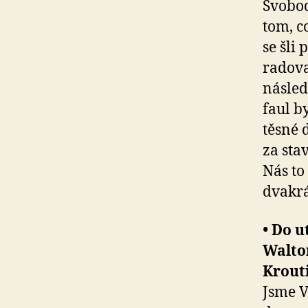
Svobod
tom, c
se šli 
radova
násled
faul b
těsné 
za sta
Nás to
dvakrá
• Do u
Walton
Krouti
Jsme V