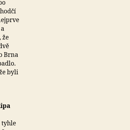
po
zhodčí
 nejprve
 a
, že
 dvě
do Brna
padlo.
že byli
lipa
 tyhle