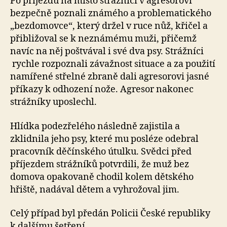
Po příjezdu na místo strážníci v agresorovi
bezpečně poznali známého a problematického
„bezdomovce“, který držel v ruce nůž, křičel a
přibližoval se k neznámému muži, přičemž
navíc na něj poštvával i své dva psy. Strážníci
rychle rozpoznali závažnost situace a za použití
namířené střelné zbraně dali agresorovi jasné
příkazy k odhození nože. Agresor nakonec
strážníky uposlechl.
Hlídka podezřelého následně zajistila a
zklidnila jeho psy, které mu posléze odebral
pracovník děčínského útulku. Svědci před
příjezdem strážníků potvrdili, že muž bez
domova opakovaně chodil kolem dětského
hřiště, nadával dětem a vyhrožoval jim.
Celý případ byl předán Policii České republiky
k dalšímu šetření.