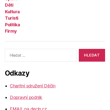
Děti
Kultura
Turisti
Politika
Firmy
Výsledky
vyhledávání:
Odkazy
Charitní sdružení Děčín
Dopravní podnik
EMAIL na decin.cz