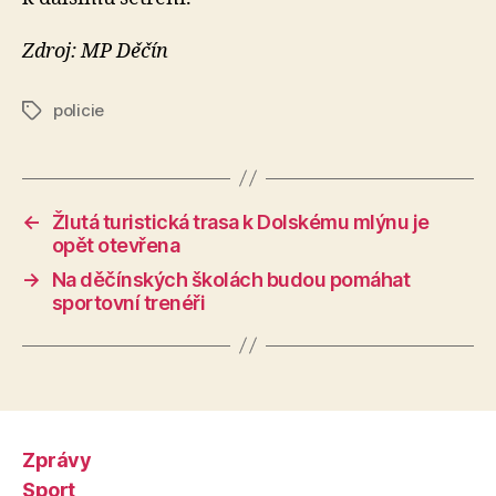
Zdroj: MP Děčín
policie
Štítky
←
Žlutá turistická trasa k Dolskému mlýnu je
opět otevřena
→
Na děčínských školách budou pomáhat
sportovní trenéři
Zprávy
Sport