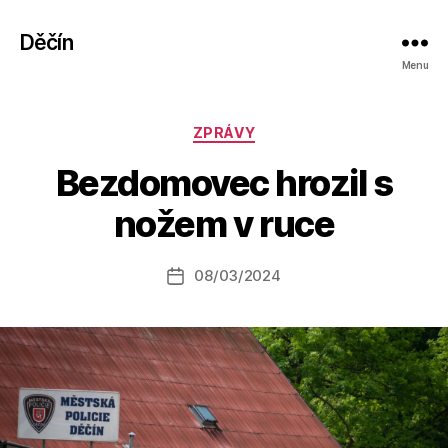
Děčín
Menu
Rubriky
ZPRÁVY
A
Bezdomovec hrozil s
u
t
nožem v ruce
o
r:
Autor
08/03/2024
a
Datum
příspěvku
l
příspěvku
e
s
o