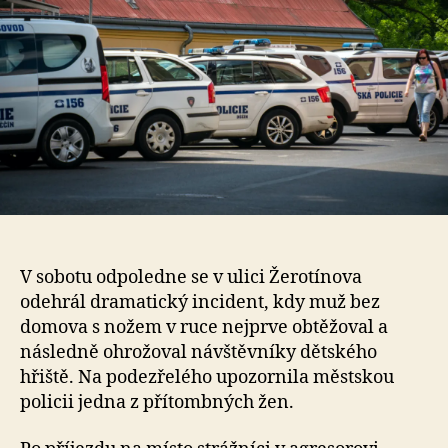
V sobotu odpoledne se v ulici Žerotínova
odehrál dramatický incident, kdy muž bez
domova s nožem v ruce nejprve obtěžoval a
následně ohrožoval návštěvníky dětského
hřiště. Na podezřelého upozornila městskou
policii jedna z přítombných žen.