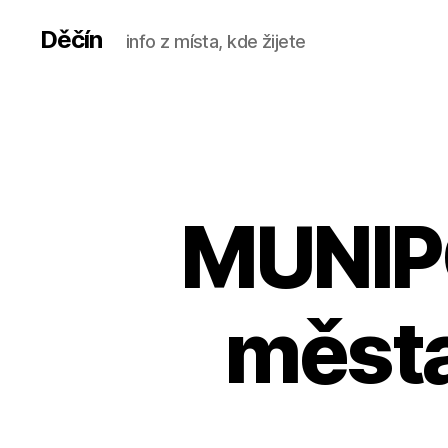
Děčín
info z místa, kde žijete
MUNIPO
města