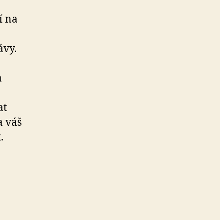
í na
ávy.
a
at
a váš
.