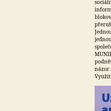
sociál
inform
blokov
přeruš
Jednou
jednou
společ
MUNIPO
podnět
názor 
Využit