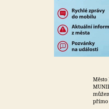
Město 
MUNIPO
můžeme
přímo 