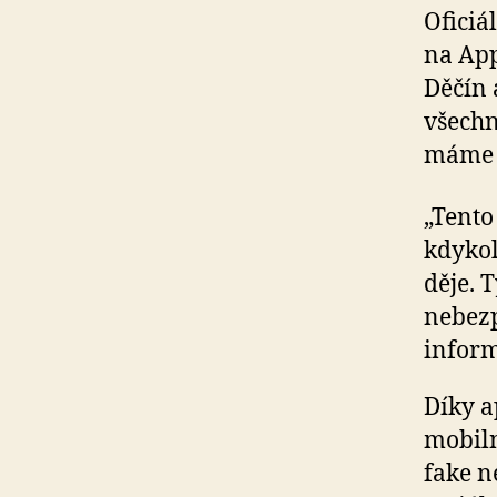
Oficiá
na App
Děčín 
všechn
máme j
„Tento
kdykol
děje. 
nebezp
inform
Díky a
mobiln
fake n