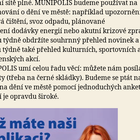
ní sítě plné. MUNIPOLIS budeme používat na
ování o dění ve městě: například upozorněn
á čištění, svoz odpadu, plánované
ení dodávky energií nebo akutní krizové zpr
 týdně obdržíte souhrnný přehled novinek a
 týdně také přehled kulturních, sportovních 
enských akcí.
LIS umí celou řadu věcí: můžete nám posíl
y (třeba na černé skládky). Budeme se ptát n
na dění ve městě pomocí jednoduchých anket
í je opravdu široké.