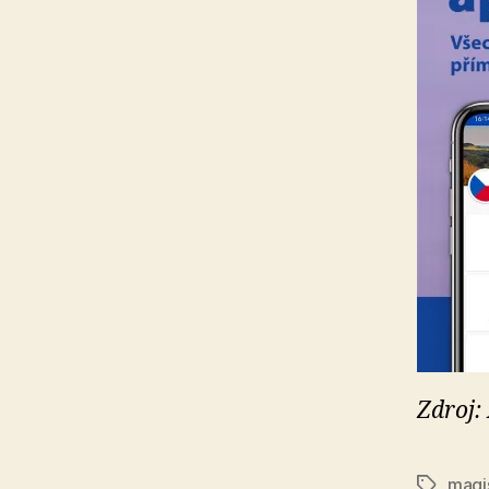
Zdroj:
magi
Štítky