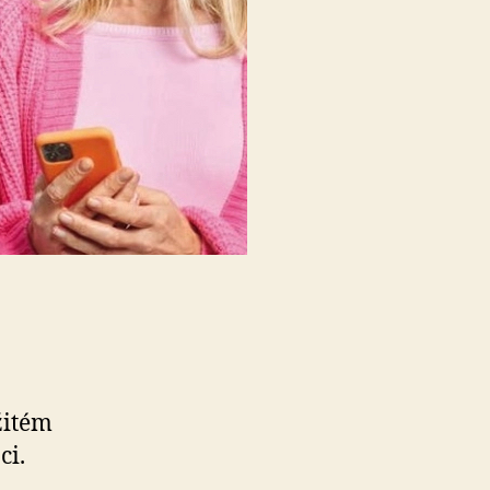
žitém
ci.