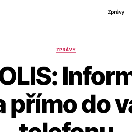
Zprávy
Rubriky
ZPRÁVY
LIS: Infor
 přímo do 
telefonu
A
u