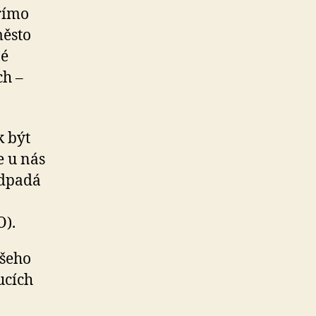
římo
město
né
ch –
k být
e u nás
odpadá
O).
ašeho
ucích