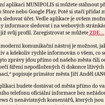
lní aplikaci MUNIPOLIS si můžete stáhnout p
 Store nebo Google Play. Poté si stačí přidat 
a sledovat účet. Vedle aplikace je ovšem mož
y informace sledovat i na webových stránká
iž svůj profil. Zaregistrovat se můžete
ZDE…
 moderní komunikační nástroj je možnost, ja
iv a kdekoliv rychle informován o všem, co s
Tyto zprávy jdou přímo od našeho města čili 
ečí šíření nepodložených či dokonce lživých
ací,“ popisuje primátor města Jiří Anděl (AN
plikaci budete dostávat od města přímo do v
ího telefonu oficiální informace bez nežádo
ews či nenávistných komentářů, kterých jsou