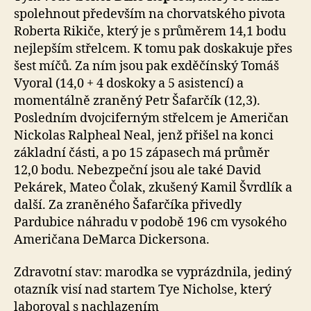
spolehnout především na chorvatského pivota
Roberta Rikiče, který je s průměrem 14,1 bodu
nejlepším střelcem. K tomu pak doskakuje přes
šest míčů. Za ním jsou pak exděčínský Tomáš
Vyoral (14,0 + 4 doskoky a 5 asistencí) a
momentálně zraněný Petr Šafarčík (12,3).
Posledním dvojciferným střelcem je Američan
Nickolas Ralpheal Neal, jenž přišel na konci
základní části, a po 15 zápasech má průměr
12,0 bodu. Nebezpeční jsou ale také David
Pekárek, Mateo Čolak, zkušený Kamil Švrdlík a
další. Za zraněného Šafarčíka přivedly
Pardubice náhradu v podobě 196 cm vysokého
Američana DeMarca Dickersona.
Zdravotní stav: marodka se vyprázdnila, jediný
otazník visí nad startem Tye Nicholse, který
laboroval s nachlazením