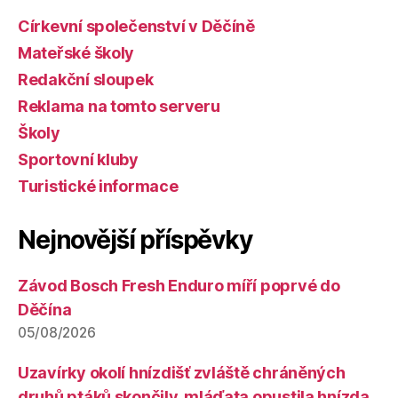
Církevní společenství v Děčíně
Mateřské školy
Redakční sloupek
Reklama na tomto serveru
Školy
Sportovní kluby
Turistické informace
Nejnovější příspěvky
Závod Bosch Fresh Enduro míří poprvé do
Děčína
05/08/2026
Uzavírky okolí hnízdišť zvláště chráněných
druhů ptáků skončily, mláďata opustila hnízda