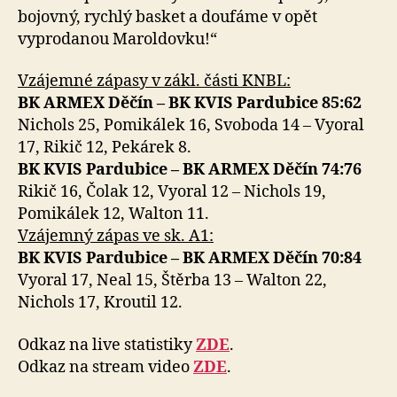
bojovný, rychlý basket a doufáme v opět
vyprodanou Maroldovku!“
Vzájemné zápasy v zákl. části KNBL:
BK ARMEX Děčín – BK KVIS Pardubice 85:62
Nichols 25, Pomikálek 16, Svoboda 14 – Vyoral
17, Rikič 12, Pekárek 8.
BK KVIS Pardubice – BK ARMEX Děčín 74:76
Rikič 16, Čolak 12, Vyoral 12 – Nichols 19,
Pomikálek 12, Walton 11.
Vzájemný zápas ve sk. A1:
BK KVIS Pardubice – BK ARMEX Děčín 70:84
Vyoral 17, Neal 15, Štěrba 13 – Walton 22,
Nichols 17, Kroutil 12.
Odkaz na live statistiky
ZDE
.
Odkaz na stream video
ZDE
.