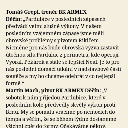
Tomáš Grepl, trenér BK ARMEX
Děčín:
„Pardubice v posledních zápasech
předvádí velmi slušně výkony. V našem
posledním vzájemném zápase jsme měli
obrovské problémy s pivotem Rikičem.
Nicméně pro nás bude obrovská výzva zastavit
útočnou sílu Pardubic z perimetru, kde operují
Vyoral, Pekárek a stále se lepšící Neal. Je to pro
nás poslední domácí utkání v nadstavbové části
soutěže a my ho chceme odehrát v co nejlepší
formě.“
Martin Mach, pivot BK ARMEX Děčín:
„V
sobotu k nám přijedou Pardubice, které v
posledním kole předvedly skvělý výkon proti
Brnu. My se pomalu vracíme po nemocích do
tempa a věřím, že se během týdne dostaneme
všichni zpět do formy. Očekáváme pěkný,