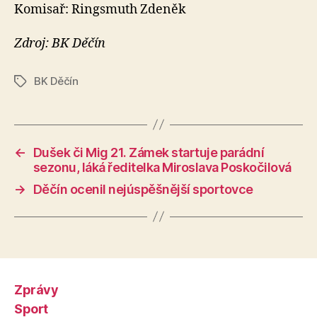
Komisař: Ringsmuth Zdeněk
Zdroj: BK Děčín
BK Děčín
Štítky
←
Dušek či Mig 21. Zámek startuje parádní
sezonu, láká ředitelka Miroslava Poskočilová
→
Děčín ocenil nejúspěšnější sportovce
Zprávy
Sport