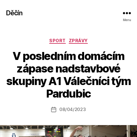
Děčín
Menu
Rubriky
SPORT
ZPRÁVY
V posledním domácím
zápase nadstavbové
A
skupiny A1 Válečníci tým
u
t
Pardubic
o
r:
Autor
08/04/2023
a
Datum
příspěvku
l
příspěvku
e
s
o