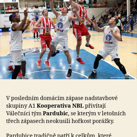
V posledním domácím zápase nadstavbové
skupiny A1
Kooperativa NBL
přivítají
Válečníci tým
Pardubic
, se kterým v letošních
třech zápasech neokusili hořkost porážky.
Pardubice tradičně patří k celkům, které