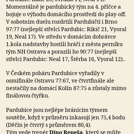
Momentálně je pardubický tým na 4. příčce a
bojuje o výhodu domácího prostředí do play-off.
V sobotním duelu rozdrtili Pardubičtí i Brno
97:77 (nejlepší střelci Pardubic: Rikič 21, Vyoral
19, Neal 17). Ve středu v domácím dohrávce
1.kola nadstavby hostili hráči z města perníku
tým NH Ostrava a porazili ho 90:77 (nejlepší
střelci Pardubic: Neal 17, Štěrba 16, Vyoral 12)..
V Českém poháru Pardubice vyřadily v
osmifinále Ostravu 77:67, ve čtvrtfinále ale
nestačily na domácí Kolín 87:75 a zůstaly mimo
finálovou čtyřku.
Pardubice jsou nejlépe bránícím týmem
soutěže, když v průměru inkasují jen 75,4 bodu
(Děčín je čtvrtý s průměrem 80,4).
Tým vede trenér
Dino Repeša
, který se může