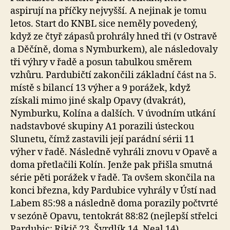
aspirují na příčky nejvyšší. A nejinak je tomu
letos. Start do KNBL sice neměly povedený,
když ze čtyř zápasů prohrály hned tři (v Ostravě
a Děčíně, doma s Nymburkem), ale následovaly
tři výhry v řadě a posun tabulkou směrem
vzhůru. Pardubičtí zakončili základní část na 5.
místě s bilancí 13 výher a 9 porážek, když
získali mimo jiné skalp Opavy (dvakrát),
Nymburku, Kolína a dalších. V úvodním utkání
nadstavbové skupiny A1 porazili ústeckou
Slunetu, čímž zastavili její parádní sérii 11
výher v řadě. Následně vyhráli znovu v Opavě a
doma přetlačili Kolín. Jenže pak přišla smutná
série pěti porážek v řadě. Ta ovšem skončila na
konci března, kdy Pardubice vyhrály v Ústí nad
Labem 85:98 a následně doma porazily počtvrté
v sezóně Opavu, tentokrát 88:82 (nejlepší střelci
Pardubic: Rikič 23, Švrdlík 14, Neal 14).