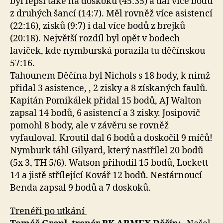
byl lepší také na doskoku (45:35) a dal více bodů
z druhých šancí (14:7). Měl rovněž více asistencí
(22:16), zisků (9:7) i dal více bodů z brejků
(20:18). Největší rozdíl byl opět v bodech
laviček, kde nymburská porazila tu děčínskou
57:16.
Tahounem Děčína byl Nichols s 18 body, k nimž
přidal 3 asistence, , 2 zisky a 8 získaných faulů.
Kapitán Pomikálek přidal 15 bodů, AJ Walton
zapsal 14 bodů, 6 asistencí a 3 zisky. Josipovič
pomohl 8 body, ale v závěru se rovněž
vyfauloval. Kroutil dal 6 bodů a doskočil 9 míčů!
Nymburk táhl Gilyard, který nastřílel 20 bodů
(5x 3, TH 5/6). Watson přihodil 15 bodů, Lockett
14 a jistě střílející Kovář 12 bodů. Nestárnoucí
Benda zapsal 9 bodů a 7 doskoků.
Trenéři po utkání