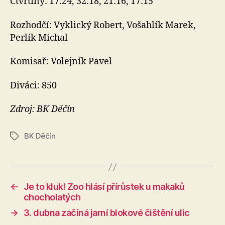
Čtvrtiny: 17:24, 32:18, 21:16, 17:15
Rozhodčí: Vyklický Robert, Vošahlík Marek,
Perlík Michal
Komisař: Volejník Pavel
Diváci: 850
Zdroj: BK Děčín
BK Děčín
Štítky
←
Je to kluk! Zoo hlásí přírůstek u makaků
chocholatých
→
3. dubna začíná jarní blokové čištění ulic