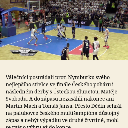
Válečníci postrádali proti Nymburku svého
nejlepšího střelce ve finále Českého poháru i
následném derby s Ústeckou Slunetou, Matěje
Svobodu. A do zápasu nezasáhli nakonec ani
Martin Mach a Tomáš Jansa. Přesto Děčín sehrál
na palubovce českého multišampióna důstojný
zápas a nebýt výpadku ve druhé čtvrtině, mohl
se rvát o výhru až do konce.