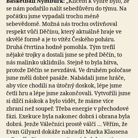
Basketball Nymburk:
„Klíčem k výhře bylo, že
se nám podařilo nalít sebedůvěru do týmu. Na
počátku jsme vypadali trochu méně
sebevědomě. Možná nás trochu ovlivňoval
respekt vůči Děčínu, který aktuálně hraje ve
skvělé formě a je to vítěz Českého poháru.
Druhá čtvrtina hodně pomohla. Tým trefil
nějaké trojky a dostali jsme se před Děčín, to
nás malinko uklidnilo. Stejně to byla bitva,
protože Děčín se nevzdává. Ve druhém poločase
jsme měli dobré pasáže. Nabádali jsme hráče,
aby více chodili na útočný doskok, lépe jsme
četli hru a lépe jsme zakončovali. Vytvořili jsme
si dílčí náskok a bylo vidět, že máme více
zbraní než soupeř. Třeba energie v přechodové
fázi. Exekuce byla nakonec dobrá i obrana byla
dobrá. Jenže Válečníci prostě válčí … Věřím, že
Evan Gilyard dokáže nahradit Marka Klassena