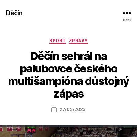
Děčín
Menu
Rubriky
SPORT
ZPRÁVY
Děčín sehrál na
palubovce českého
A
multišampióna důstojný
u
t
zápas
o
r:
Autor
27/03/2023
a
Datum
příspěvku
l
příspěvku
e
s
o