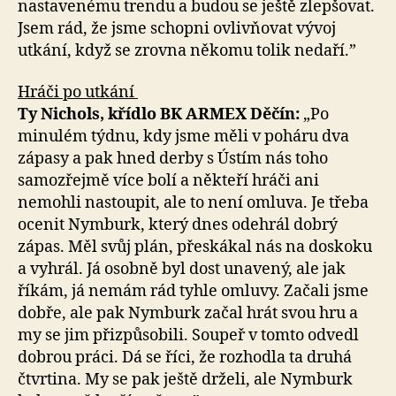
nastavenému trendu a budou se ještě zlepšovat.
Jsem rád, že jsme schopni ovlivňovat vývoj
utkání, když se zrovna někomu tolik nedaří.”
Hráči po utkání
Ty Nichols, křídlo BK ARMEX Děčín:
„Po
minulém týdnu, kdy jsme měli v poháru dva
zápasy a pak hned derby s Ústím nás toho
samozřejmě více bolí a někteří hráči ani
nemohli nastoupit, ale to není omluva. Je třeba
ocenit Nymburk, který dnes odehrál dobrý
zápas. Měl svůj plán, přeskákal nás na doskoku
a vyhrál. Já osobně byl dost unavený, ale jak
říkám, já nemám rád tyhle omluvy. Začali jsme
dobře, ale pak Nymburk začal hrát svou hru a
my se jim přizpůsobili. Soupeř v tomto odvedl
dobrou práci. Dá se říci, že rozhodla ta druhá
čtvrtina. My se pak ještě drželi, ale Nymburk