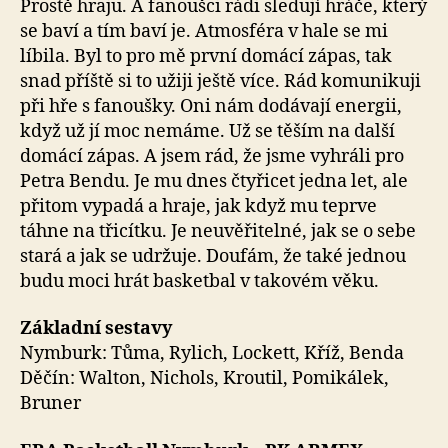
Prostě hraju. A fanoušci rádi sledují hráče, který
se baví a tím baví je. Atmosféra v hale se mi
líbila. Byl to pro mě první domácí zápas, tak
snad příště si to užiji ještě více. Rád komunikuji
při hře s fanoušky. Oni nám dodávají energii,
když už jí moc nemáme. Už se těším na další
domácí zápas. A jsem rád, že jsme vyhráli pro
Petra Bendu. Je mu dnes čtyřicet jedna let, ale
přitom vypadá a hraje, jak když mu teprve
táhne na třicítku. Je neuvěřitelné, jak se o sebe
stará a jak se udržuje. Doufám, že také jednou
budu moci hrát basketbal v takovém věku.
Základní sestavy
Nymburk: Tůma, Rylich, Lockett, Kříž, Benda
Děčín: Walton, Nichols, Kroutil, Pomikálek,
Bruner