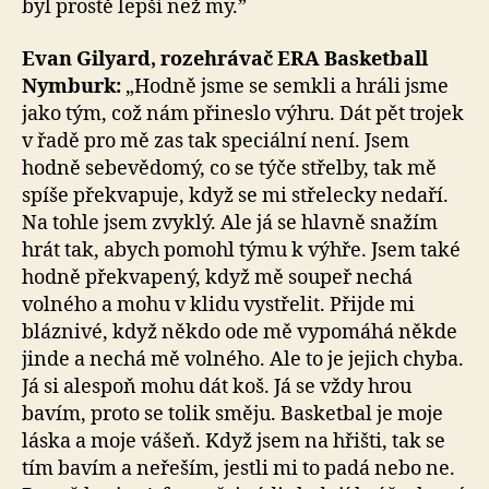
byl prostě lepší než my.”
Evan Gilyard, rozehrávač ERA Basketball
Nymburk:
„Hodně jsme se semkli a hráli jsme
jako tým, což nám přineslo výhru. Dát pět trojek
v řadě pro mě zas tak speciální není. Jsem
hodně sebevědomý, co se týče střelby, tak mě
spíše překvapuje, když se mi střelecky nedaří.
Na tohle jsem zvyklý. Ale já se hlavně snažím
hrát tak, abych pomohl týmu k výhře. Jsem také
hodně překvapený, když mě soupeř nechá
volného a mohu v klidu vystřelit. Přijde mi
bláznivé, když někdo ode mě vypomáhá někde
jinde a nechá mě volného. Ale to je jejich chyba.
Já si alespoň mohu dát koš. Já se vždy hrou
bavím, proto se tolik směju. Basketbal je moje
láska a moje vášeň. Když jsem na hřišti, tak se
tím bavím a neřeším, jestli mi to padá nebo ne.