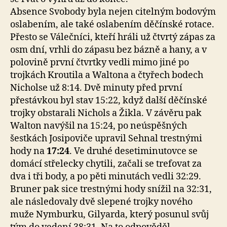
Absence Svobody byla nejen citelným bodovým
oslabením, ale také oslabením děčínské rotace.
Přesto se Válečníci, kteří hráli už čtvrtý zápas za
osm dní, vrhli do zápasu bez bázně a hany, a v
polovině první čtvrtky vedli mimo jiné po
trojkách Kroutila a Waltona a čtyřech bodech
Nicholse už 8:14. Dvě minuty před první
přestávkou byl stav 15:22, když další děčínské
trojky obstarali Nichols a Žikla. V závěru pak
Walton navýšil na 15:24, po neúspěšných
šestkách Josipoviče upravil Sehnal trestnými
hody na
17:24
. Ve druhé desetiminutovce se
domácí střelecky chytili, začali se trefovat za
dva i tři body, a po pěti minutách vedli 32:29.
Bruner pak sice trestnými hody snížil na 32:31,
ale následovaly dvě slepené trojky nového
muže Nymburku, Gilyarda, který posunul svůj