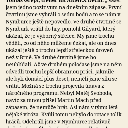
Tomáš Grepl, trenér BK ARMEX Děčín:
„Našel
jsem jedno pozitivum na dnešním zápase. První
čtvrtinu jsme vyhráli o sedm bodů a to se nám v
Nymburce ještě nepovedlo. Ve druhé čtvrtině se
Nymburk vrátil do hry, pomohl Gilyard, který
ukázal, že je výborný střelec. My jsme trochu
věděli, co od něho můžeme čekat, ale on dnes
ukázal ještě o trochu lepší střeleckou úroveň
než v Brně. Ve druhé čtvrtině jsme ho
neuhlídali. Až ve druhém poločase jsme na něm
odvedli trochu lepší obrannou práci. Jakmile
ale byli domácí plus deset, neměli jsme sílu se
vrátit. Možná se trochu projevila únava z
náročného programu. Nebyl Matěj Svoboda,
navíc za mnou přišel Martin Mach před
zápasem, že nemůže hrát. Asi nám v týmu létá
nějaké viróza. Kvůli tomu nebylo do rotace tolik
hráčů. Odehráli jsme v Nymburce relativně