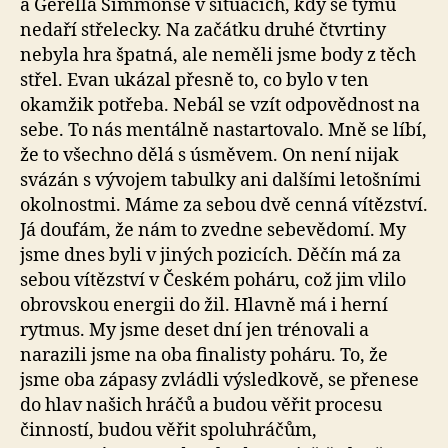
a Gerella Simmonse v situacích, kdy se týmu
nedaří střelecky. Na začátku druhé čtvrtiny
nebyla hra špatná, ale neměli jsme body z těch
střel. Evan ukázal přesně to, co bylo v ten
okamžik potřeba. Nebál se vzít odpovědnost na
sebe. To nás mentálně nastartovalo. Mně se líbí,
že to všechno dělá s úsměvem. On není nijak
svázán s vývojem tabulky ani dalšími letošními
okolnostmi. Máme za sebou dvě cenná vítězství.
Já doufám, že nám to zvedne sebevědomí. My
jsme dnes byli v jiných pozicích. Děčín má za
sebou vítězství v Českém poháru, což jim vlilo
obrovskou energii do žil. Hlavně má i herní
rytmus. My jsme deset dní jen trénovali a
narazili jsme na oba finalisty poháru. To, že
jsme oba zápasy zvládli výsledkově, se přenese
do hlav našich hráčů a budou věřit procesu
činností, budou věřit spoluhráčům,