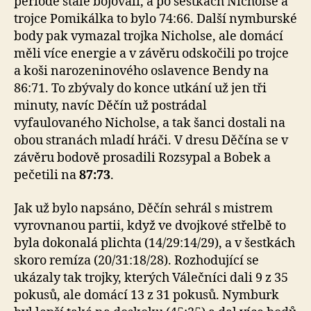
periodě stále bojovali, a po šestkách Nicholse a
trojce Pomikálka to bylo 74:66. Další nymburské
body pak vymazal trojka Nicholse, ale domácí
měli více energie a v závěru odskočili po trojce
a koši narozeninového oslavence Bendy na
86:71. To zbývaly do konce utkání už jen tři
minuty, navíc Děčín už postrádal
vyfaulovaného Nicholse, a tak šanci dostali na
obou stranách mladí hráči. V dresu Děčína se v
závěru bodově prosadili Rozsypal a Bobek a
pečetili na
87:73
.
Jak už bylo napsáno, Děčín sehrál s mistrem
vyrovnanou partii, když ve dvojkové střelbě to
byla dokonalá plichta (14/29:14/29), a v šestkách
skoro remíza (20/31:18/28). Rozhodující se
ukázaly tak trojky, kterých Válečníci dali 9 z 35
pokusů, ale domácí 13 z 31 pokusů. Nymburk