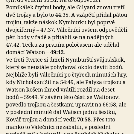
tým do vedení 38:31. Na to odpověděl
Pomikálek čtyřmi body, ale Gilyard znovu trefil
dvě trojky a bylo to 44:35. A vzápětí přidal pátou
trojku, takže náskok Nymburku byl poprvé
dvojciferný – 47:37. Válečníci ovšem odpověděli
pěti body v řadě a přitáhli se na nadějných
47:42. Tečku za prvním poločasem ale udělal
domácí Watson –
49:42
.
Ve třetí čtvrtce si drželi Nymburští svůj náskok,
který se neustále pohyboval okolo devíti bodů.
Nejblíže byli Válečníci po čtyřech minutách hry,
kdy Nichols snížil na 54:49, ale Palyza trojkou a
Watson košem ihned vrátili rozdíl na deset
bodů – 59:49. V závěru této části se Waltonovi
povedlo trojkou a šestkami upravit na 66:58, ale
v poslední minutě dal Watson jednu šestku,
Kovář trojku a domácí vedli
70:58
. Přes toto
manko to Válečníci nezabalili, v poslední