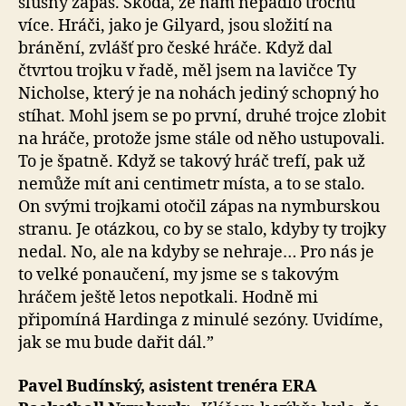
slušný zápas. Škoda, že nám nepadlo trochu
více. Hráči, jako je Gilyard, jsou složití na
bránění, zvlášť pro české hráče. Když dal
čtvrtou trojku v řadě, měl jsem na lavičce Ty
Nicholse, který je na nohách jediný schopný ho
stíhat. Mohl jsem se po první, druhé trojce zlobit
na hráče, protože jsme stále od něho ustupovali.
To je špatně. Když se takový hráč trefí, pak už
nemůže mít ani centimetr místa, a to se stalo.
On svými trojkami otočil zápas na nymburskou
stranu. Je otázkou, co by se stalo, kdyby ty trojky
nedal. No, ale na kdyby se nehraje… Pro nás je
to velké ponaučení, my jsme se s takovým
hráčem ještě letos nepotkali. Hodně mi
připomíná Hardinga z minulé sezóny. Uvidíme,
jak se mu bude dařit dál.”
Pavel Budínský, asistent trenéra ERA