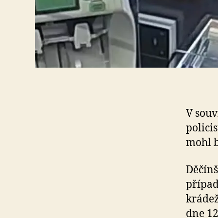
V souv
polici
mohl b
Děčínš
případ
krádež
dne 12