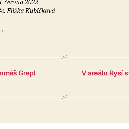
6. června 2022
Bc. Eliška Kubíčková
ie
Tomáš Grepl
V areálu Rysí 