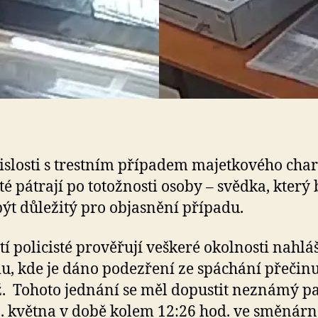
islosti s trestním případem majetkového cha
sté pátrají po totožnosti osoby – svědka, který 
ýt důležitý pro objasnění případu.
tí policisté prověřují veškeré okolnosti nahl
u, kde je dáno podezření ze spáchání přečin
. Tohoto jednání se měl dopustit neznámý p
. května v době kolem 12:26 hod. ve směnárn