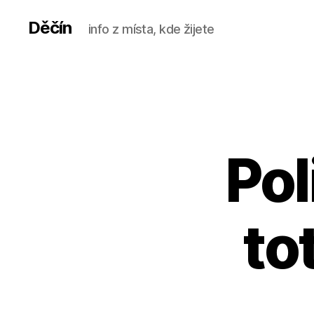
Děčín
info z místa, kde žijete
Pol
to