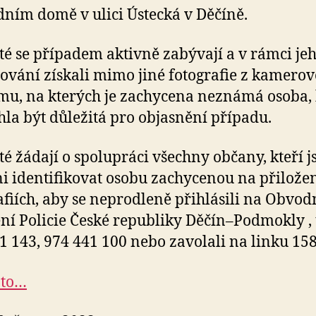
ním domě v ulici Ústecká v Děčíně.
sté se případem aktivně zabývají a v rámci je
ování získali mimo jiné fotografie z kamero
u, na kterých je zachycena neznámá osoba, 
la být důležitá pro objasnění případu.
sté žádají o spolupráci všechny občany, kteří j
i identifikovat osobu zachycenou na přilože
afiích, aby se neprodleně přihlásili na Obvod
ní Policie České republiky Děčín–Podmokly , t
1 143, 974 441 100 nebo zavolali na linku 158
oto…