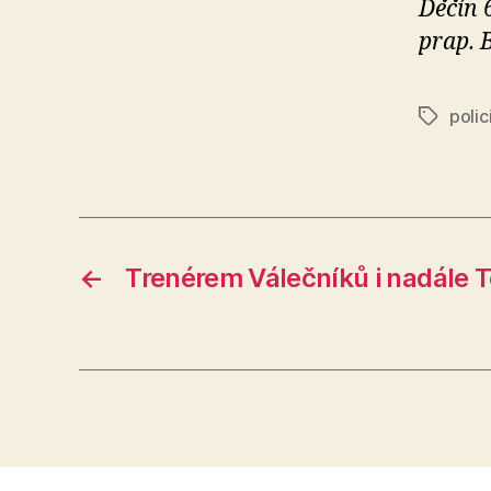
Děčín 
prap. 
polic
Štítky
←
Trenérem Válečníků i nadále 