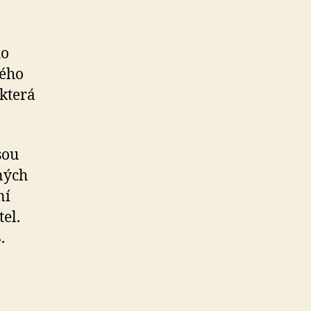
ho
vého
která
sou
ných
ní
el.
.