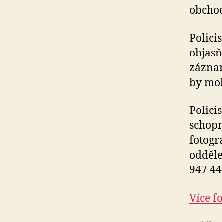
obchod
Polici
objasň
záznam
by moh
Polici
schopn
fotogr
odděle
947 44
Více f