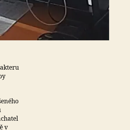
rakteru
by
ášeného
u
achatel
ě v