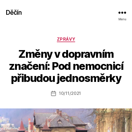
Děčín
Menu
Rubriky
ZPRÁVY
Změny v dopravním
A
značení: Pod nemocnicí
u
t
přibudou jednosměrky
o
r:
Autor
10/11/2021
a
Datum
příspěvku
l
příspěvku
e
s
o