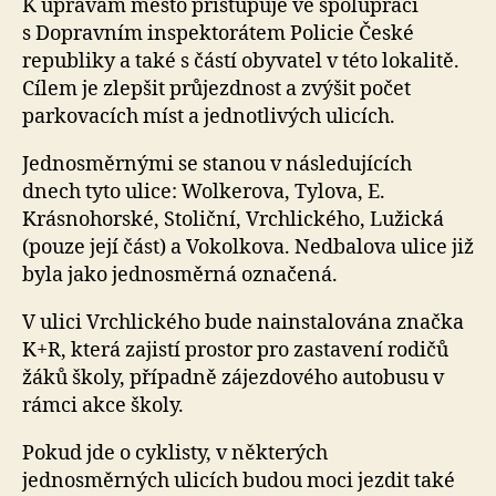
K úpravám město přistupuje ve spolupráci
s Dopravním inspektorátem Policie České
republiky a také s částí obyvatel v této lokalitě.
Cílem je zlepšit průjezdnost a zvýšit počet
parkovacích míst a jednotlivých ulicích.
Jednosměrnými se stanou v následujících
dnech tyto ulice: Wolkerova, Tylova, E.
Krásnohorské, Stoliční, Vrchlického, Lužická
(pouze její část) a Vokolkova. Nedbalova ulice již
byla jako jednosměrná označená.
V ulici Vrchlického bude nainstalována značka
K+R, která zajistí prostor pro zastavení rodičů
žáků školy, případně zájezdového autobusu v
rámci akce školy.
Pokud jde o cyklisty, v některých
jednosměrných ulicích budou moci jezdit také