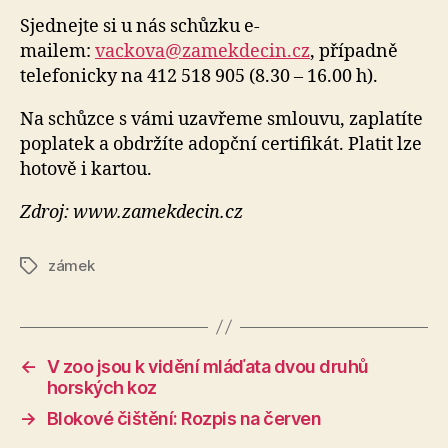
Sjednejte si u nás schůzku e-
mailem:
vackova@zamekdecin.cz
, případně
telefonicky na 412 518 905 (8.30 – 16.00 h).
Na schůzce s vámi uzavřeme smlouvu, zaplatíte
poplatek a obdržíte adopční certifikát. Platit lze
hotově i kartou.
Zdroj: www.zamekdecin.cz
zámek
Štítky
←
V zoo jsou k vidění mláďata dvou druhů
horských koz
→
Blokové čištění: Rozpis na červen