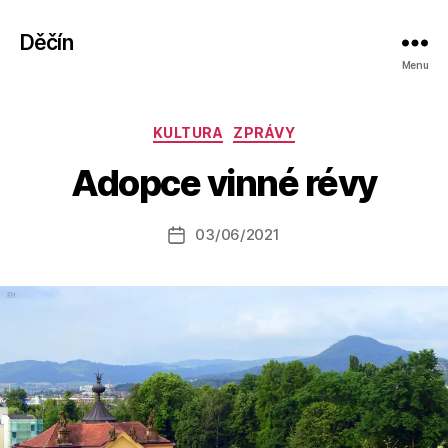
Děčín
Menu
A
Rubriky
KULTURA
ZPRÁVY
u
t
Adopce vinné révy
o
r:
Autor
03/06/2021
a
Datum
příspěvku
l
příspěvku
e
s
o