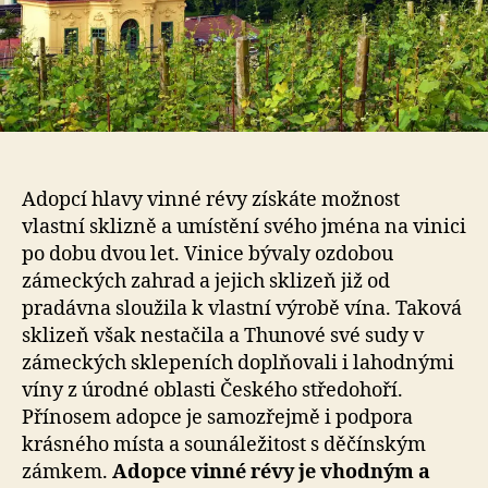
Adopcí hlavy vinné révy získáte možnost
vlastní sklizně a umístění svého jména na vinici
po dobu dvou let. Vinice bývaly ozdobou
zámeckých zahrad a jejich sklizeň již od
pradávna sloužila k vlastní výrobě vína. Taková
sklizeň však nestačila a Thunové své sudy v
zámeckých sklepeních doplňovali i lahodnými
víny z úrodné oblasti Českého středohoří.
Přínosem adopce je samozřejmě i podpora
krásného místa a sounáležitost s děčínským
zámkem.
Adopce vinné révy je vhodným a