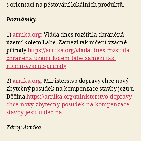
s orientací na pěstování lokálních produktů.
Poznámky
1)
arnika.org
: Vláda dnes rozšířila chráněná
území kolem Labe. Zamezí tak ničení vzácné
přírody
https://arnika.org/vlada-dnes-rozsirila-
chranena-uzemi-kolem-labe-zamezi-tak-
niceni-vzacne-prirody
2)
arnika.org
: Ministerstvo dopravy chce nový
zbytečný posudek na kompenzace stavby jezu u
Děčína
https://arnika.org/ministerstvo-dopravy-
chce-novy-zbytecny-posudek-na-kompenzace-
stavby-jezu-u-decina
Zdroj: Arnika