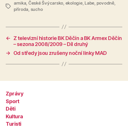
arnika
,
České Švýcarsko
,
ekologie
,
Labe
,
povodně
,
Štítky
příroda
,
sucho
←
Z televizní historie BK Děčín a BK Armex Děčín
– sezona 2008/2009 – Díl druhý
→
Od středy jsou zrušeny noční linky MAD
Zprávy
Sport
Děti
Kultura
Turisti