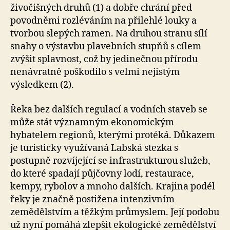
živočišných druhů (1) a dobře chrání před
povodněmi rozléváním na přilehlé louky a
tvorbou slepých ramen. Na druhou stranu sílí
snahy o výstavbu plavebních stupňů s cílem
zvýšit splavnost, což by jedinečnou přírodu
nenávratně poškodilo s velmi nejistým
výsledkem (2).
Řeka bez dalších regulací a vodních staveb se
může stát významným ekonomickým
hybatelem regionů, kterými protéká. Důkazem
je turisticky využívaná Labská stezka s
postupně rozvíjející se infrastrukturou služeb,
do které spadají půjčovny lodí, restaurace,
kempy, rybolov a mnoho dalších. Krajina podél
řeky je značně postižena intenzivním
zemědělstvím a těžkým průmyslem. Její podobu
už nyní pomáhá zlepšit ekologické zemědělství