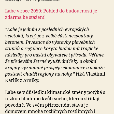
Labe v roce 2050: Pohled do budoucnosti je
zdarma ke stažení
“Labe je jedním z posledních evropských
veletoků, který je z velké části nespoutaný
betonem. Investice do výstavby plavebních
stupňů a regulace koryta budou mít tragické
následky pro místní obyvatele i přírodu. Věříme,
že především šetrné využívání řeky a okolní
krajiny významně prospěje ekonomice a dokáže
postavit chudší regiony na nohy,”
říká Vlastimil
Karlík z Arniky.
Labe se v důsledku klimatické změny potýká s
nízkou hladinou kvůli suchu, kterou střídají
povodně. Ve svém přirozeném stavu je
domovem mnoha rozličných rostlinných i