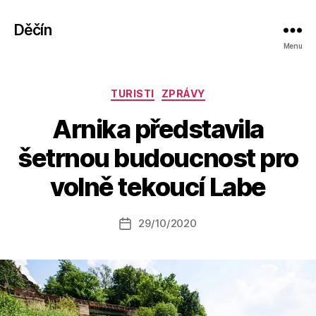
Děčín
Menu
Rubriky
TURISTI
ZPRÁVY
Arnika představila
A
šetrnou budoucnost pro
u
t
volně tekoucí Labe
o
r:
Autor
29/10/2020
a
Datum
příspěvku
l
příspěvku
e
s
o