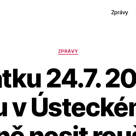
Zprávy
Rubriky
ZPRÁVY
tku 24.7. 2
 v Ústeckém
ně nosit rou