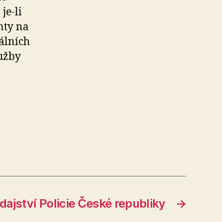
je-li
nty na
iálních
lužby
ajství Policie České republiky
→