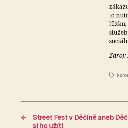
zákazu
to nut
lůžku,
služeb
sociál
Zdroj:
koro
Štítky
←
Street Fest v Děčíně aneb Děč
si ho užít!