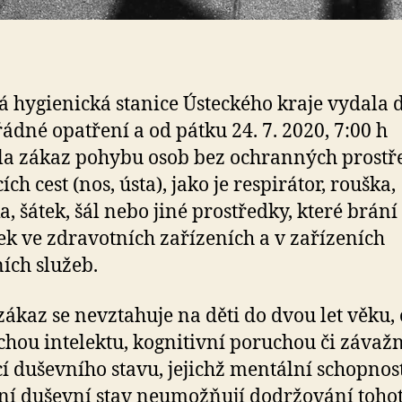
á hygienická stanice Ústeckého kraje vydala 
dné opatření a od pátku 24. 7. 2020, 7:00 h
la zákaz pohybu osob bez ochranných prost
ch cest (nos, ústa), jako je respirátor, rouška,
a, šátek, šál nebo jiné prostředky, které brání
k ve zdravotních zařízeních a v zařízeních
ních služeb.
zákaz se nevztahuje na děti do dvou let věku,
chou intelektu, kognitivní poruchou či závaž
cí duševního stavu, jejichž mentální schopnost
ní duševní stav neumožňují dodržování toho