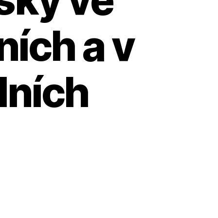
ních a v
lních