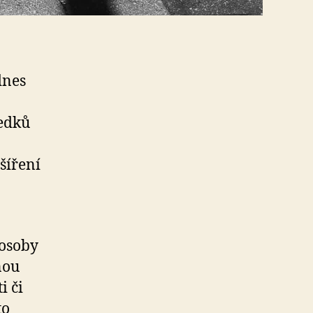
dnes
ředků
 šíření
 osoby
nou
i či
to