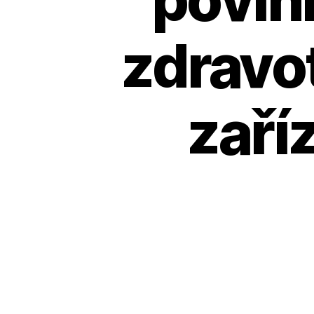
zdravot
zaří