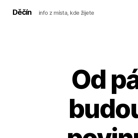
Děčín
info z místa, kde žijete
Od pá
budou
povin