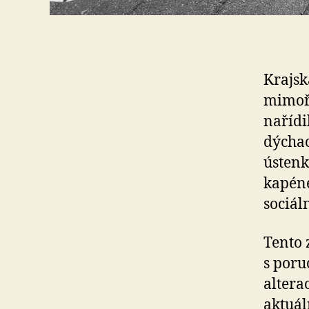
Krajsk
mimořá
nařídi
dýchací
ústenk
kapéne
sociál
Tento 
s poru
altera
aktuál