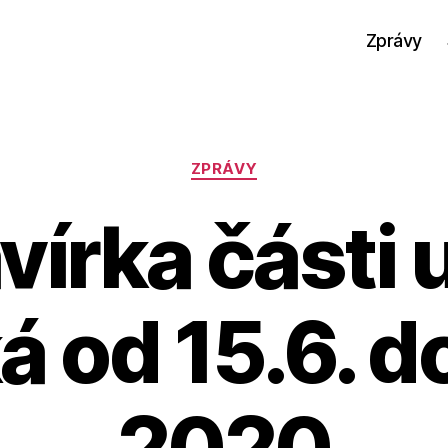
Zprávy
Rubriky
ZPRÁVY
vírka části u
 od 15.6. d
2020
A
u