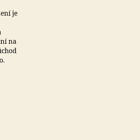
ení je
a
ní na
ůchod
o.