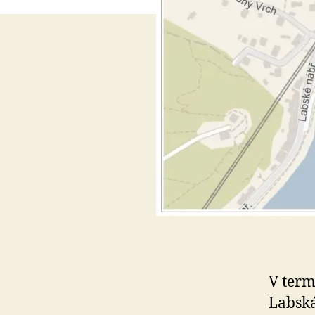
V term
Labská