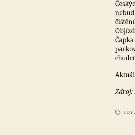
Českýc
nebude
čištěn
Objízd
Čapka 
parkov
chodců
Aktuál
Zdroj:
dopr
Štítky