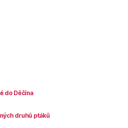
é do Děčína
něných druhů ptáků