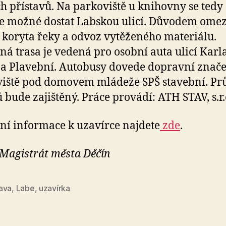
h přístavů. Na parkoviště u knihovny se tedy
 možné dostat Labskou ulicí. Důvodem omez
í koryta řeky a odvoz vytěženého materiálu.
ná trasa je vedená pro osobní auta ulicí Karl
a Plavební. Autobusy dovede dopravní znače
iště pod domovem mládeže SPŠ stavební. Pr
 bude zajištěný. Práce provádí: ATH STAV, s.r.
ní informace k uzavírce najdete
zde
.
 Magistrát města Děčín
ava
,
Labe
,
uzavírka