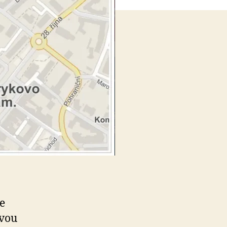
e
ovou