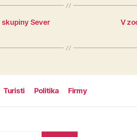
a skupiny Sever
V zo
Turisti
Politika
Firmy