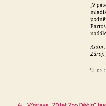
„V pát
mladis
podnět
Bartoš
nadále 
Autor:
Zdroj:
polic
Štítky
←
Výstava „70 let Zoo Děčín“ bud