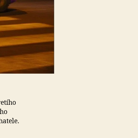
řetího
ého
hatele.