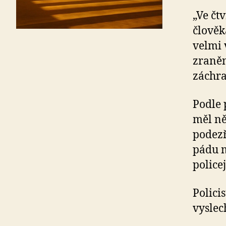
„Ve čt
člověk
velmi 
zraněn
záchra
Podle 
měl ně
podezř
pádu m
police
Polici
vyslec