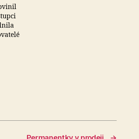
bvinil
tupci
lnila
ovatelé
Permanentky v prodeji
→