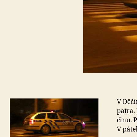
V Děčí
patra.
činu. 
V páte