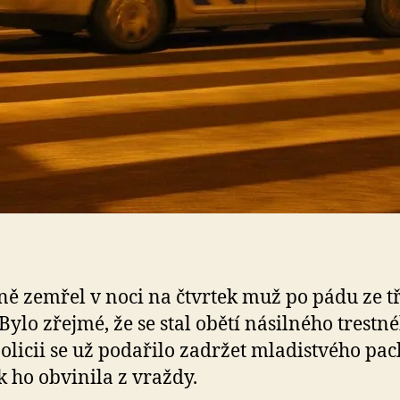
ně zemřel v noci na čtvrtek muž po pádu ze t
 Bylo zřejmé, že se stal obětí násilného trestn
Policii se už podařilo zadržet mladistvého pac
k ho obvinila z vraždy.