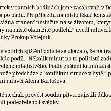
vrtek v ranních hodinách jsme zasahovali v D
a po pádu. Při příjezdu na místo lékař konsta
vážná zranění neslučitelná se životem, kter
ý na místě okamžitě podlehl,“ uvedl mluvčí 
nky Prokop Volejník.
prvotních zjištění policie se ukázalo, že na tr
kdo podíl. „Několik minut na to policisté zad
elého mladistvého. Podle zjištění kriminalis
uže předcházela konfliktní situace v bytě,“ 
jní mluvčí Alena Bartošová.
sté nechali provést soudní pitvu, zajistili důka
hli podezřelého i svědky.