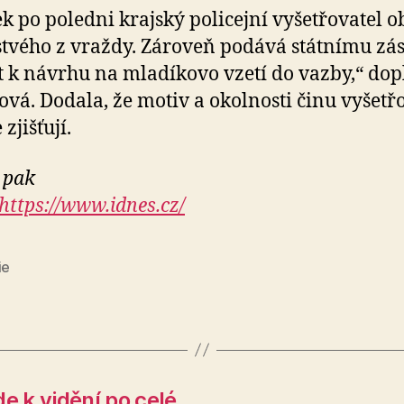
ek po poledni krajský policejní vyšetřovatel o
tvého z vraždy. Zároveň podává státnímu zás
 k návrhu na mladíkovo vzetí do vazby,“ dop
ová. Dodala, že motiv a okolnosti činu vyšetř
zjišťují.
 pak
https://www.idnes.cz/
ie
e k vidění po celé