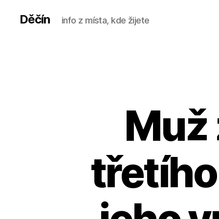
Děčín
info z místa, kde žijete
Muž 
třetího
jeho v