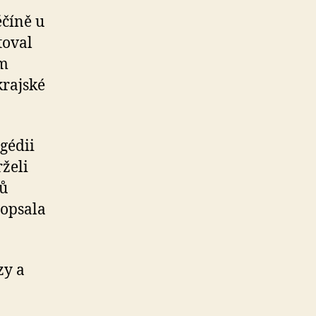
ěčíně u
toval
ým
krajské
agédii
rželi
tů
popsala
zy a