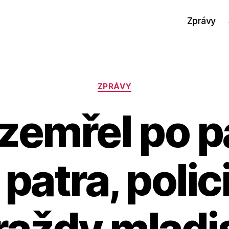
Zprávy
Rubriky
ZPRÁVY
zemřel po p
 patra, polici
raždy mlad
A
u