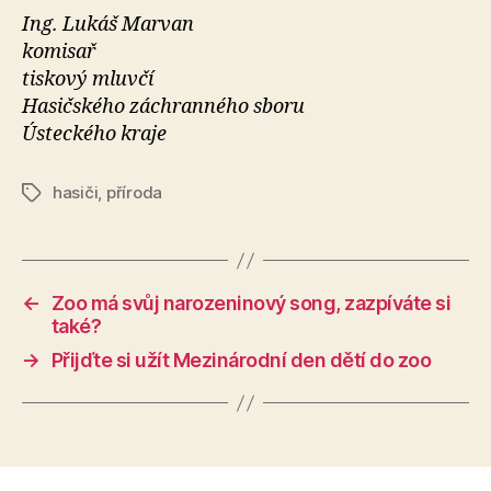
Ing. Lukáš Marvan
komisař
tiskový mluvčí
Hasičského záchranného sboru
Ústeckého kraje
hasiči
,
příroda
Štítky
←
Zoo má svůj narozeninový song, zazpíváte si
také?
→
Přijďte si užít Mezinárodní den dětí do zoo