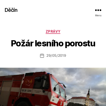
Děčín
Menu
A
Rubriky
ZPRÁVY
u
t
Požár lesního porostu
o
r:
Autor
29/05/2019
a
Datum
příspěvku
l
příspěvku
e
s
o