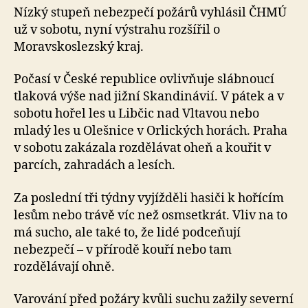
Nízký stupeň nebezpečí požárů vyhlásil ČHMÚ
už v sobotu, nyní výstrahu rozšířil o
Moravskoslezský kraj.
Počasí v České republice ovlivňuje slábnoucí
tlaková výše nad jižní Skandinávií. V pátek a v
sobotu hořel les u Libčic nad Vltavou nebo
mladý les u Olešnice v Orlických horách. Praha
v sobotu zakázala rozdělávat oheň a kouřit v
parcích, zahradách a lesích.
Za poslední tři týdny vyjížděli hasiči k hořícím
lesům nebo trávě víc než osmsetkrát. Vliv na to
má sucho, ale také to, že lidé podceňují
nebezpečí – v přírodě kouří nebo tam
rozdělávají ohně.
Varování před požáry kvůli suchu zažily severní