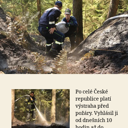
Po celé České
republice platí
výstraha před
požáry. Vyhlásil ji
od dnešních 10
hodin až do