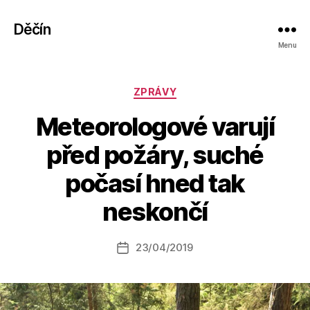
Děčín
Menu
Rubriky
ZPRÁVY
Meteorologové varují
před požáry, suché
A
počasí hned tak
u
t
neskončí
o
r:
Autor
23/04/2019
a
Datum
příspěvku
l
příspěvku
e
s
o