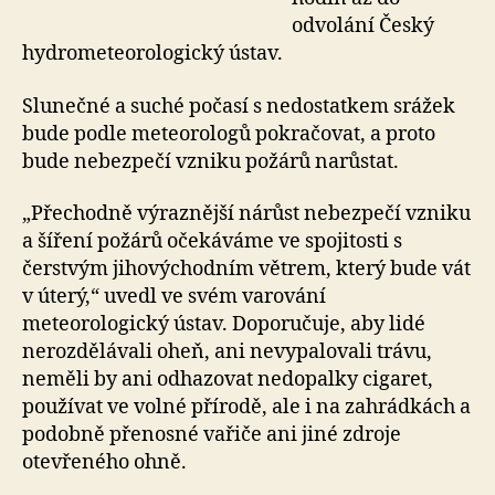
odvolání Český
hydrometeorologický ústav.
Slunečné a suché počasí s nedostatkem srážek
bude podle meteorologů pokračovat, a proto
bude nebezpečí vzniku požárů narůstat.
„Přechodně výraznější nárůst nebezpečí vzniku
a šíření požárů očekáváme ve spojitosti s
čerstvým jihovýchodním větrem, který bude vát
v úterý,“ uvedl ve svém varování
meteorologický ústav. Doporučuje, aby lidé
nerozdělávali oheň, ani nevypalovali trávu,
neměli by ani odhazovat nedopalky cigaret,
používat ve volné přírodě, ale i na zahrádkách a
podobně přenosné vařiče ani jiné zdroje
otevřeného ohně.