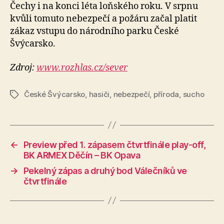
Čechy i na konci léta loňského roku. V srpnu
kvůli tomuto nebezpečí a požáru začal platit
zákaz vstupu do národního parku České
Švýcarsko.
Zdroj:
www.rozhlas.cz/sever
České Švýcarsko
,
hasiči
,
nebezpečí
,
příroda
,
sucho
Štítky
←
Preview před 1. zápasem čtvrtfinále play-off,
BK ARMEX Děčín – BK Opava
→
Pekelný zápas a druhý bod Válečníků ve
čtvrtfinále