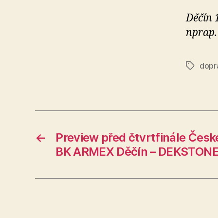
Děčín 
nprap.
dopr
Štítky
←
Preview před čtvrtfinále Čes
BK ARMEX Děčín – DEKSTONE 