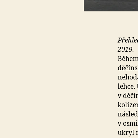
Přehle
2019.
Během 
děčíns
nehodá
lehce.
v děč
kolize
násled
v osmi
ukryl 