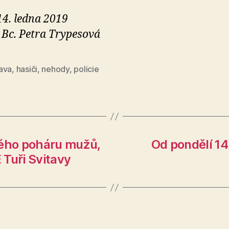
14. ledna 2019
 Bc. Petra Trypesová
ava
,
hasiči
,
nehody
,
policie
kého poháru mužů,
Od pondělí 14
Tuři Svitavy