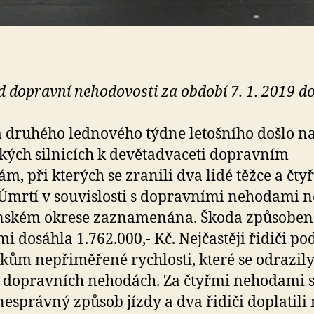
d dopravní nehodovosti za období 7. 1. 2019 do 
druhého lednového týdne letošního došlo n
kých silnicích k devětadvaceti dopravním
m, při kterých se zranili dva lidé těžce a čtyř
 Úmrtí v souvislosti s dopravními nehodami 
ínském okrese zaznamenána. Škoda způsoben
mi dosáhla 1.762.000,- Kč. Nejčastěji řidiči po
kům nepřiměřené rychlosti, které se odrazil
 dopravních nehodách. Za čtyřmi nehodami 
nesprávný způsob jízdy a dva řidiči doplatili