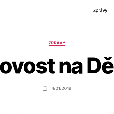
Zprávy
Rubriky
ZPRÁVY
ovost na Dě
A
u
t
o
r:
Autor
14/01/2019
a
Datum
příspěvku
l
příspěvku
e
s
o