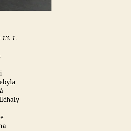
13. 1.
a
i
nebyla
á
dléhaly
y
se
 na