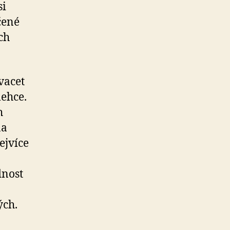
si
čené
ch
vacet
lehce.
h
na
ejvíce
dnost
ých.