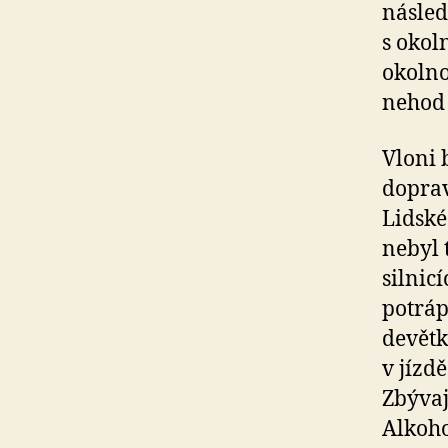
násled
s okol
okolno
nehod 
Vloni 
doprav
Lidské
nebyl 
silnic
potráp
devětk
v jízd
Zbývaj
Alkoho