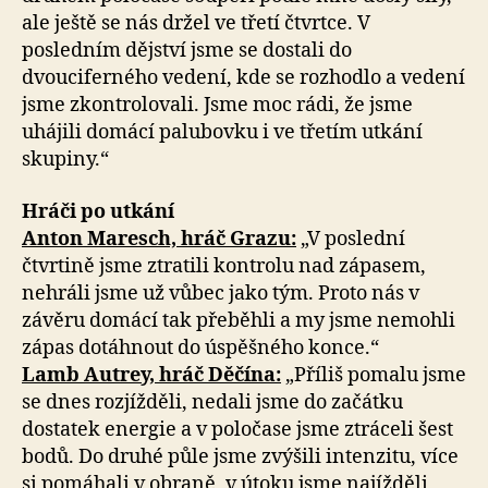
ale ještě se nás držel ve třetí čtvrtce. V
posledním dějství jsme se dostali do
dvouciferného vedení, kde se rozhodlo a vedení
jsme zkontrolovali. Jsme moc rádi, že jsme
uhájili domácí palubovku i ve třetím utkání
skupiny.“
Hráči po utkání
Anton Maresch, hráč Grazu:
„V poslední
čtvrtině jsme ztratili kontrolu nad zápasem,
nehráli jsme už vůbec jako tým. Proto nás v
závěru domácí tak přeběhli a my jsme nemohli
zápas dotáhnout do úspěšného konce.“
Lamb Autrey, hráč Děčína:
„Příliš pomalu jsme
se dnes rozjížděli, nedali jsme do začátku
dostatek energie a v poločase jsme ztráceli šest
bodů. Do druhé půle jsme zvýšili intenzitu, více
si pomáhali v obraně, v útoku jsme najížděli,