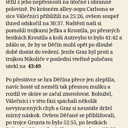
těžil z jeho nepřesností na útočné i obranné
polovině. Po krásném alley-oopu Carlsona se
sice Válečníci přiblížili na 25:26, ovšem soupeř
ihned odskočil na 30:37. Naštěstí naši si
pomohli trojkami Ježka a Kroutila, po přesných
šestkách Kroutila a koši Autreyho to bylo 41:42 a
zdálo se, že by se Děčín mohl opět po dlouhé
době dostat do vedení. Jenže Graz byl proti a
trojkou Nikoliče v poslední vteřině poločasu
utekl na
43:49
.
Po přestávce se hra Děčína přece jen zlepšila,
navíc hosté už neměli tak přesnou mušku a
rozdíl ve skóre se začal zmenšovat. Bohužel,
Válečníci i v této fázi spáchali několik
nevynucených chyb a Graz si neustále držel
mírný náskok. Ovšem Děčané se přibližovali,
po trojce Grunta to bylo 52:55, po šestkách