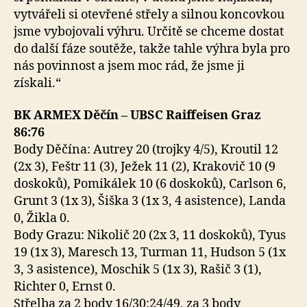
vytvářeli si otevřené střely a silnou koncovkou
jsme vybojovali výhru. Určitě se chceme dostat
do další fáze soutěže, takže tahle výhra byla pro
nás povinnost a jsem moc rád, že jsme ji
získali.“
BK ARMEX Děčín – UBSC Raiffeisen Graz
86:76
Body Děčína: Autrey 20 (trojky 4/5), Kroutil 12
(2x 3), Feštr 11 (3), Ježek 11 (2), Krakovič 10 (9
doskoků), Pomikálek 10 (6 doskoků), Carlson 6,
Grunt 3 (1x 3), Šiška 3 (1x 3, 4 asistence), Landa
0, Žikla 0.
Body Grazu: Nikolič 20 (2x 3, 11 doskoků), Tyus
19 (1x 3), Maresch 13, Turman 11, Hudson 5 (1x
3, 3 asistence), Moschik 5 (1x 3), Rašič 3 (1),
Richter 0, Ernst 0.
Střelba za 2 body 16/30:24/49, za 3 body