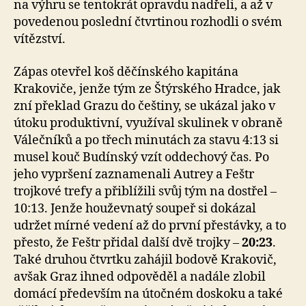
na výhru se tentokrát opravdu nadřeli, a až v
povedenou poslední čtvrtinou rozhodli o svém
vítězství.
Zápas otevřel koš děčínského kapitána
Krakoviče, jenže tým ze Štýrského Hradce, jak
zní překlad Grazu do češtiny, se ukázal jako v
útoku produktivní, využíval skulinek v obraně
Válečníků a po třech minutách za stavu 4:13 si
musel kouč Budínský vzít oddechový čas. Po
jeho vypršení zaznamenali Autrey a Feštr
trojkové trefy a přiblížili svůj tým na dostřel –
10:13. Jenže houževnatý soupeř si dokázal
udržet mírné vedení až do první přestávky, a to
přesto, že Feštr přidal další dvě trojky –
20:23
.
Také druhou čtvrtku zahájil bodově Krakovič,
avšak Graz ihned odpověděl a nadále zlobil
domácí především na útočném doskoku a také