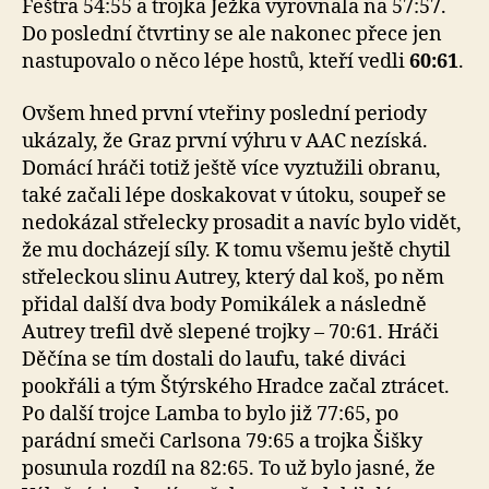
Feštra 54:55 a trojka Ježka vyrovnala na 57:57.
Do poslední čtvrtiny se ale nakonec přece jen
nastupovalo o něco lépe hostů, kteří vedli
60:61
.
Ovšem hned první vteřiny poslední periody
ukázaly, že Graz první výhru v AAC nezíská.
Domácí hráči totiž ještě více vyztužili obranu,
také začali lépe doskakovat v útoku, soupeř se
nedokázal střelecky prosadit a navíc bylo vidět,
že mu docházejí síly. K tomu všemu ještě chytil
střeleckou slinu Autrey, který dal koš, po něm
přidal další dva body Pomikálek a následně
Autrey trefil dvě slepené trojky – 70:61. Hráči
Děčína se tím dostali do laufu, také diváci
pookřáli a tým Štýrského Hradce začal ztrácet.
Po další trojce Lamba to bylo již 77:65, po
parádní smeči Carlsona 79:65 a trojka Šišky
posunula rozdíl na 82:65. To už bylo jasné, že