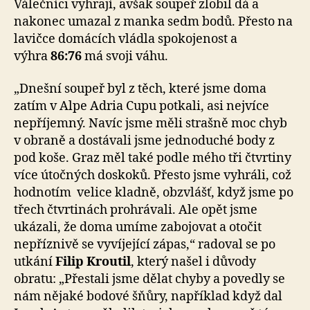
Válečníci vyhrají, avšak soupeř zlobil dá a
nakonec umazal z manka sedm bodů. Přesto na
lavičce domácích vládla spokojenost a
výhra
86:76
má svoji váhu.
„Dnešní soupeř byl z těch, které jsme doma
zatím v Alpe Adria Cupu potkali, asi nejvíce
nepříjemný. Navíc jsme měli strašně moc chyb
v obraně a dostávali jsme jednoduché body z
pod koše. Graz měl také podle mého tři čtvrtiny
více útočných doskoků. Přesto jsme vyhráli, což
hodnotím velice kladně, obzvlášť, když jsme po
třech čtvrtinách prohrávali. Ale opět jsme
ukázali, že doma umíme zabojovat a otočit
nepříznivě se vyvíjející zápas,“ radoval se po
utkání
Filip Kroutil
, který našel i důvody
obratu: „Přestali jsme dělat chyby a povedly se
nám nějaké bodové šňůry, například když dal