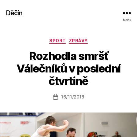
Děčín
Menu
Rubriky
SPORT
ZPRÁVY
Rozhodla smršť
A
Válečníků v poslední
u
t
čtvrtině
o
r:
Autor
16/11/2018
a
Datum
příspěvku
l
příspěvku
e
s
o