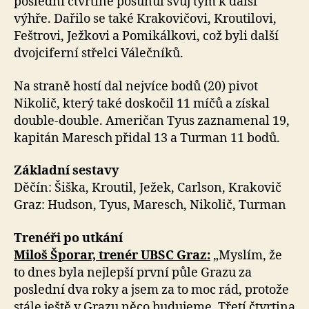
poslední čtvrtině posunul svůj tým k další
výhře. Dařilo se také Krakovičovi, Kroutilovi,
Feštrovi, Ježkovi a Pomikálkovi, což byli další
dvojciferní střelci Válečníků.
Na straně hostí dal nejvíce bodů (20) pivot
Nikolič, který také doskočil 11 míčů a získal
double-double. Američan Tyus zaznamenal 19,
kapitán Maresch přidal 13 a Turman 11 bodů.
Základní sestavy
Děčín: Šiška, Kroutil, Ježek, Carlson, Krakovič
Graz: Hudson, Tyus, Maresch, Nikolič, Turman
Trenéři po utkání
Miloš Šporar, trenér UBSC Graz:
„Myslím, že
to dnes byla nejlepší první půle Grazu za
poslední dva roky a jsem za to moc rád, protože
stále ještě v Grazu něco budujeme. Třetí čtvrtina