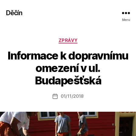
Děčín
Menu
Rubriky
ZPRÁVY
Informace k dopravnímu
A
omezení v ul.
u
t
Budapešťská
o
r:
Autor
01/11/2018
a
Datum
příspěvku
l
příspěvku
e
s
o