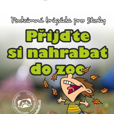
příspěvku
l
příspěvku
e
s
o