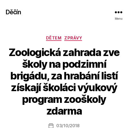
Děčín
Menu
Rubriky
DĚTEM
ZPRÁVY
Zoologická zahrada zve
školy na podzimní
brigádu, za hrabání listí
získají školáci výukový
A
program zooškoly
u
t
zdarma
o
r:
Autor
03/10/2018
a
Datum