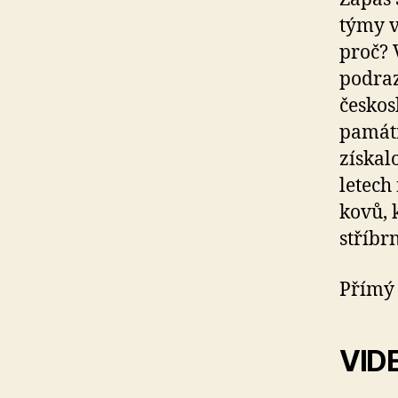
týmy v
proč? 
podraz
českos
památn
získal
letech
kovů, 
stříbr
Přímý 
VID