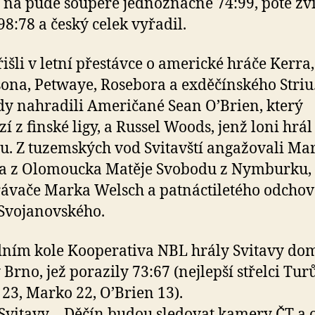
 na půdě soupeře jednoznačně 74:99, poté zvít
8:78 a český celek vyřadil.
řišli v letní přestávce o americké hráče Kerra,
ona, Petwaye, Rosebora a exděčínského Striu
y nahradili Američané Sean O’Brien, který
zí z finské ligy, a Russel Woods, jenž loni hrál
u. Z tuzemských vod Svitavští angažovali Ma
a z Olomoucka Matěje Svobodu z Nymburku,
ávače Marka Welsch a patnáctiletého odcho
 Svojanovského.
ním kole Kooperativa NBL hrály Svitavy dom
 Brno, jež porazily 73:67 (nejlepší střelci Tur
 23, Marko 22, O’Brien 13).
Svitavy – Děčín budou sledovat kamery ČT a 