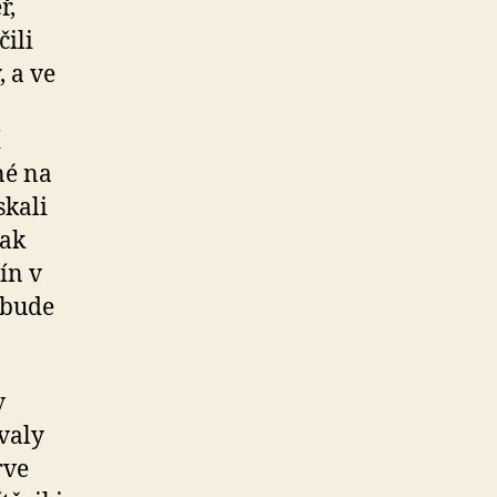
ř,
ili
, a ve
í
né na
skali
šak
ín v
 bude
v
valy
rve