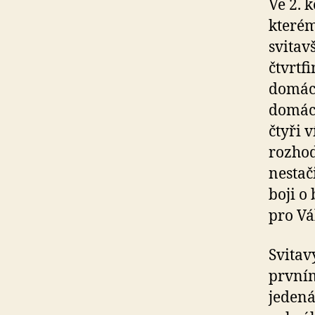
Ve 2. 
kterém
svitavš
čtvrtf
domácí
domácí
čtyři 
rozhod
nestač
boji o
pro Vál
Svitav
prvním
jedená