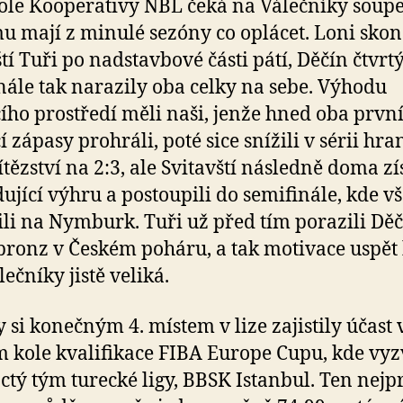
kole Kooperativy NBL čeká na Válečníky soupe
u mají z minulé sezóny co oplácet. Loni skonč
tí Tuři po nadstavbové části pátí, Děčín čtvrtý
inále tak narazily oba celky na sebe. Výhodu
ho prostředí měli naši, jenže hned oba prvn
 zápasy prohráli, poté sice snížili v sérii hra
vítězství na 2:3, ale Svitavští následně doma zí
ující výhru a postoupili do semifinále, kde v
ili na Nymburk. Tuři už před tím porazili Děč
 bronz v Českém poháru, a tak motivace uspět
ečníky jistě veliká.
y si konečným 4. místem v lize zajistily účast 
 kole kvalifikace FIBA Europe Cupu, kde vyz
ctý tým turecké ligy, BBSK Istanbul. Ten nejp