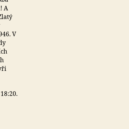
! A
Zlatý
y
946. V
dy
ích
ch
yři
18:20.