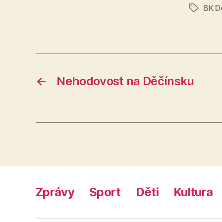
BK D
Štítky
←
Nehodovost na Děčínsku
Zprávy
Sport
Děti
Kultura