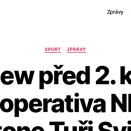
Zprávy
Rubriky
SPORT
ZPRÁVY
iew před 2. 
operativa N
one Tuři Svi