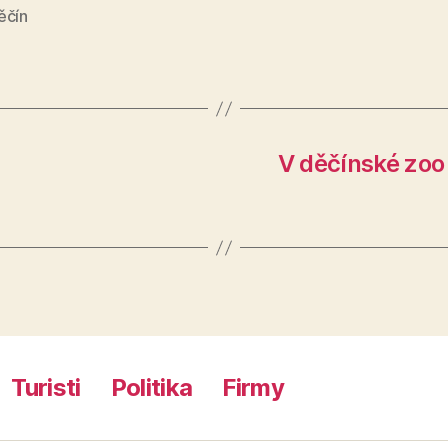
ěčín
V děčínské zoo
Turisti
Politika
Firmy