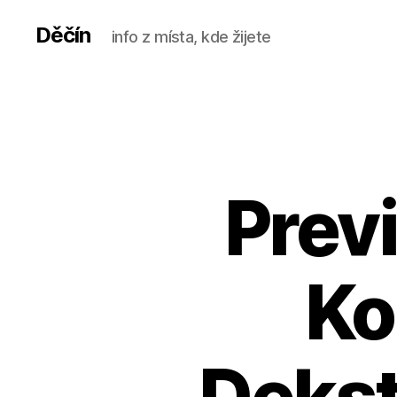
Děčín
info z místa, kde žijete
Prev
Ko
Dekst