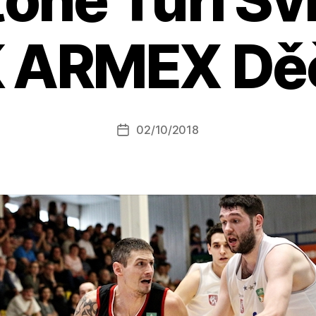
 ARMEX Dě
A
u
t
o
r:
Autor
02/10/2018
a
Datum
příspěvku
l
příspěvku
e
s
o