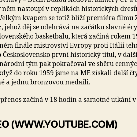
 něm nastoupí v replikách historických dresů
Velkým kvapem se totiž blíží premiéra filmu 
, jehož děj se odehrává na začátku slavné ér
lovenského basketbalu, která začíná rokem 1
ém finále mistrovství Evropy proti Itálii teh
o Československo první historický titul, v dalš
 národní tým pak pokračoval ve sběru cenný
když do roku 1959 jsme na ME získali další čt
né a jednu bronzovou medaili.
přenos začíná v 18 hodin a samotné utkání v 
EO (WWW.YOUTUBE.COM)