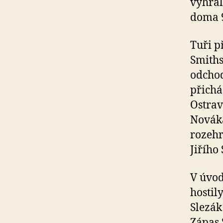
vyhrál
doma 9
Tuři p
Smiths
odchod
přichá
Ostrav
Novák
rozehr
Jiřího
V úvod
hostily
Slezák
Zápas 