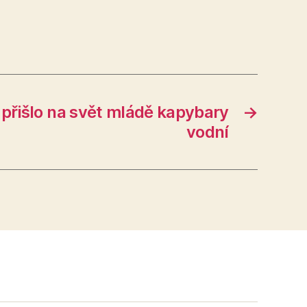
 přišlo na svět mládě kapybary
→
vodní