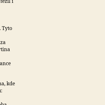
ězil i
. Tyto
 za
rtina
vance
a, kde
ů:
oba